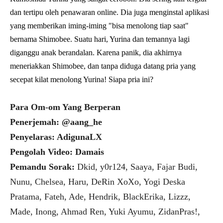
dan tertipu oleh penawaran online. Dia juga menginstal aplikasi
yang memberikan iming-iming "bisa menolong tiap saat"
bernama Shimobee. Suatu hari, Yurina dan temannya lagi
diganggu anak berandalan. Karena panik, dia akhirnya
meneriakkan Shimobee, dan tanpa diduga datang pria yang
secepat kilat menolong Yurina! Siapa pria ini?
Para Om-om Yang Berperan
Penerjemah: @aang_he
Penyelaras: AdigunaLX
Pengolah Video: Damais
Pemandu Sorak:
Dkid, y0r124, Saaya, Fajar Budi,
Nunu, Chelsea, Haru, DeRin XoXo, Yogi Deska
Pratama, Fateh, Ade, Hendrik, BlackErika, Lizzz,
Made, Inong, Ahmad Ren, Yuki Ayumu, ZidanPras!,