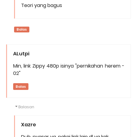
Teori yang bagus
Balas
ALutpi
Min, link Zippy 480p isinya "pernikahan herem -
02"
Balas
Balasan
Xazre
Duh, nyasar ya, pakai link lain dl ya kak