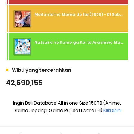
Meitantei no Mama de Ite (2026) - 01 Subtitle Indonesia
Natsuiro no Kumo ga Koi to Arashi wo Makiokosu (2026) - 01 Subtitle Indonesia
Wibu yang tercerahkan
42,690,155
Ingin Beli Database All in one Size 150TB (Anime,
Drama Jepang, Game PC, Software Dll)
KlikDisini