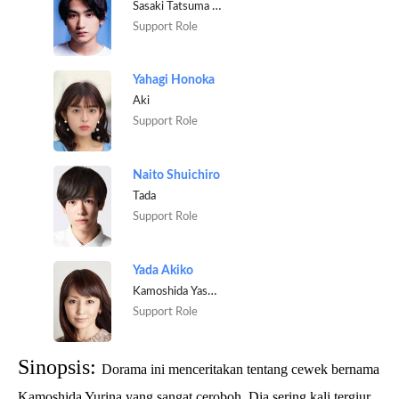
Sasaki Tatsuma / Tacchan
Support Role
Yahagi Honoka
Aki
Support Role
Naito Shuichiro
Tada
Support Role
Yada Akiko
Kamoshida Yasuko [Yurina's mother]
Support Role
Sinopsis:
Dorama ini menceritakan tentang cewek bernama
Kamoshida Yurina yang sangat ceroboh. Dia sering kali tergiur