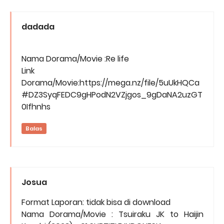
dadada
Nama Dorama/Movie :Re life
Link
Dorama/Movie:https://mega.nz/file/5uUkHQCa
#DZ3SyqFEDC9gHPodN2VZjgos_9gDaNA2uzGT
0Ifhnhs
Balas
Josua
Format Laporan: tidak bisa di download
Nama Dorama/Movie : Tsuiraku JK to Haijin