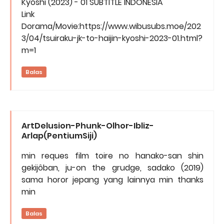
Kyoshi (2023) - 01 SUBTITLE INDONESIA
Link
Dorama/Movie:https://www.wibusubs.moe/202
3/04/tsuiraku-jk-to-haijin-kyoshi-2023-01.html?
m=1
Balas
ArtDelusion-Phunk-Olhor-Ibliz-
Arlap(PentiumSiji)
min reques film toire no hanako-san shin
gekijôban, ju-on the grudge, sadako (2019)
sama horor jepang yang lainnya min thanks
min
Balas