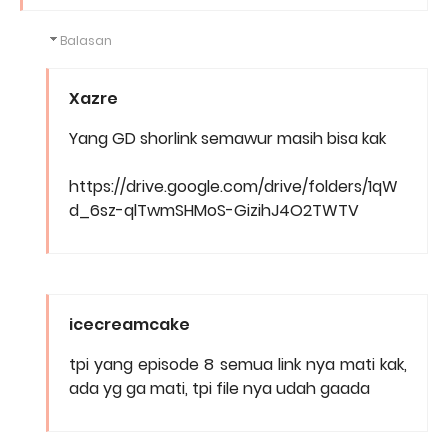
Balasan
Xazre
Yang GD shorlink semawur masih bisa kak
https://drive.google.com/drive/folders/1qW
d_6sz-qlTwmSHMoS-GizihJ4O2TWTV
icecreamcake
tpi yang episode 8 semua link nya mati kak,
ada yg ga mati, tpi file nya udah gaada