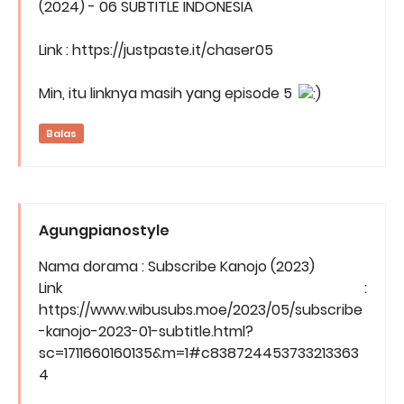
(2024) - 06 SUBTITLE INDONESIA
Link : https://justpaste.it/chaser05
Min, itu linknya masih yang episode 5
Balas
Agungpianostyle
Nama dorama : Subscribe Kanojo (2023)
Link :
https://www.wibusubs.moe/2023/05/subscribe
-kanojo-2023-01-subtitle.html?
sc=1711660160135&m=1#c838724453733213363
4