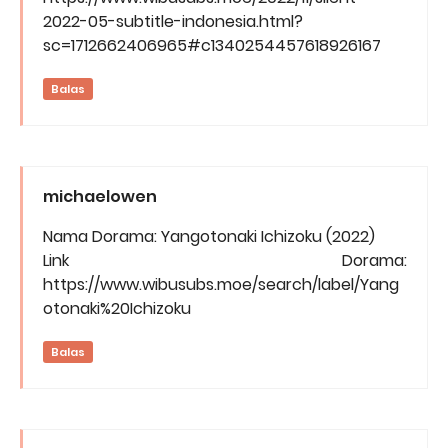
2022-05-subtitle-indonesia.html?
sc=1712662406965#c1340254457618926167
Balas
michaelowen
Nama Dorama: Yangotonaki Ichizoku (2022)
Link Dorama:
https://www.wibusubs.moe/search/label/Yang
otonaki%20Ichizoku
Balas