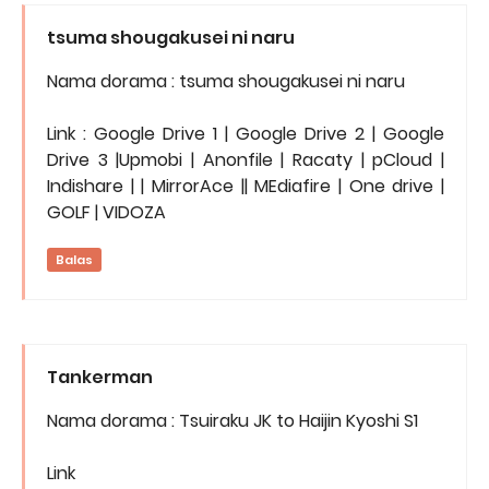
tsuma shougakusei ni naru
Nama dorama : tsuma shougakusei ni naru
Link : Google Drive 1 | Google Drive 2 | Google
Drive 3 |Upmobi | Anonfile | Racaty | pCloud |
Indishare | | MirrorAce || MEdiafire | One drive |
GOLF | VIDOZA
Balas
Tankerman
Nama dorama : Tsuiraku JK to Haijin Kyoshi S1
Link