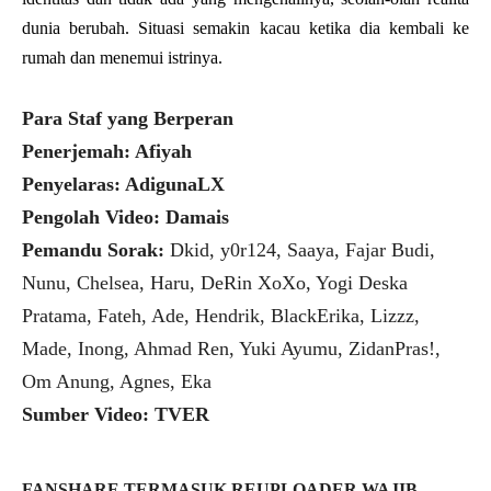
dunia berubah. Situasi semakin kacau ketika dia kembali ke
rumah dan menemui istrinya.
Para Staf yang Berperan
Penerjemah: Afiyah
Penyelaras: AdigunaLX
Pengolah Video: Damais
Pemandu Sorak:
Dkid, y0r124, Saaya, Fajar Budi,
Nunu, Chelsea, Haru, DeRin XoXo, Yogi Deska
Pratama, Fateh, Ade, Hendrik, BlackErika, Lizzz,
Made, Inong, Ahmad Ren, Yuki Ayumu, ZidanPras!,
Om Anung, Agnes, Eka
Sumber Video: TVER
FANSHARE TERMASUK REUPLOADER WAJIB