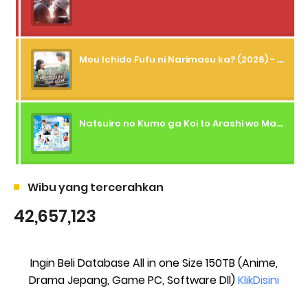
Mou Ichido Fufu ni Narimasu ka? (2026) - 01 Subtitle Indonesia
Natsuiro no Kumo ga Koi to Arashi wo Makiokosu (2026) - 01 Subtitle Indonesia
Wibu yang tercerahkan
42,657,123
Ingin Beli Database All in one Size 150TB (Anime,
Drama Jepang, Game PC, Software Dll)
KlikDisini