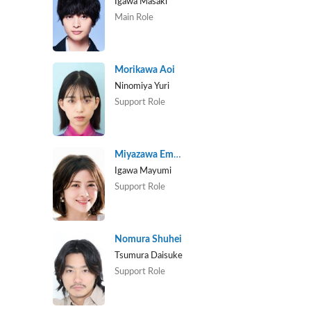
Igawa Masaki
Main Role
Morikawa Aoi
Ninomiya Yuri
Support Role
Miyazawa Emma
Igawa Mayumi
Support Role
Nomura Shuhei
Tsumura Daisuke
Support Role