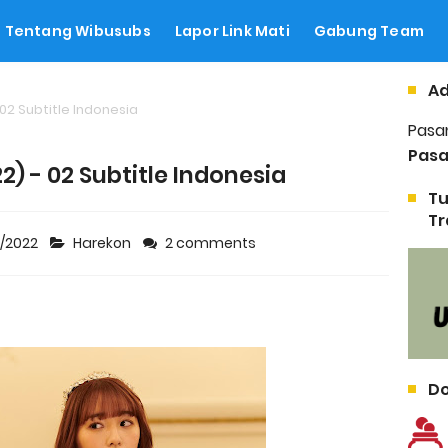
Tentang Wibusubs
Lapor Link Mati
Gabung Team
Ad
02 Subtitle Indonesia
Pasa
Pasa
2) - 02 Subtitle Indonesia
Tu
Tr
4/2022
Harekon
2 comments
Do