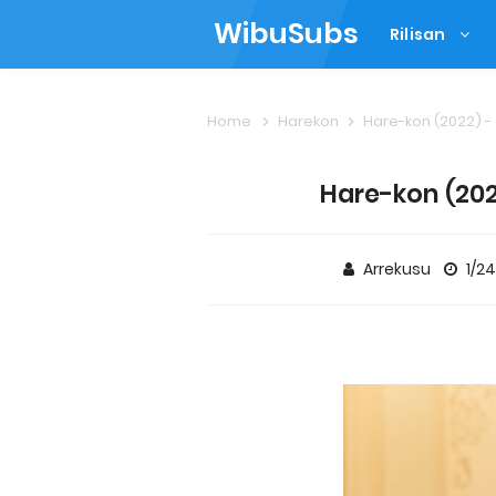
WibuSubs
Rilisan
Home
Harekon
Hare-kon (2022) - 
Hare-kon (202
Arrekusu
1/2