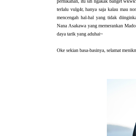
pernikahan, itu sih ngakak banget wkwkwk
terlalu vulg4r, hanya saja kalau mau no
mencengah hal-hal yang tidak diingin
Nana Asakawa yang memerankan Madoka. 
daya tarik yang aduhai~
Oke sekian basa-basinya, selamat menikm