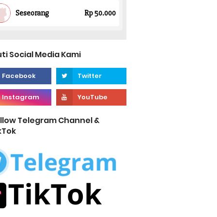
uti Social Media Kami
llow Telegram Channel &
kTok