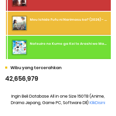
Mou Ichido Fufu ni Narimasu ka? (2026) - 01 Subtitle Indonesia
Natsuiro no Kumo ga Koi to Arashi wo Makiokosu (2026) - 01 Subtitle Indonesia
Wibu yang tercerahkan
42,656,979
Ingin Beli Database All in one Size 150TB (Anime,
Drama Jepang, Game PC, Software Dll)
KlikDisini