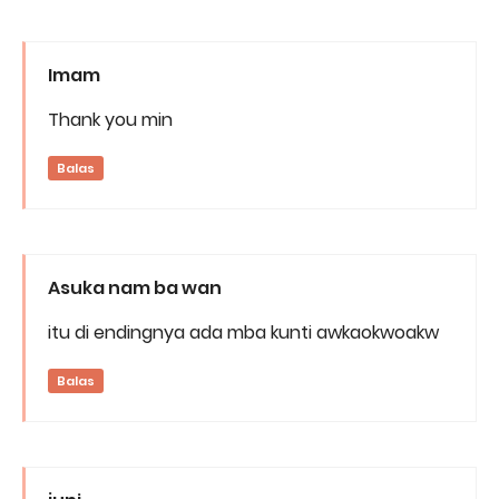
Imam
Thank you min
Balas
Asuka nam ba wan
itu di endingnya ada mba kunti awkaokwoakw
Balas