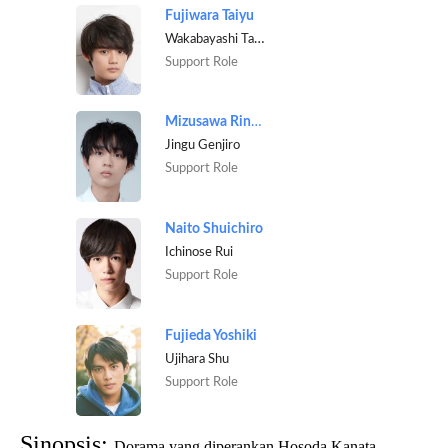
Fujiwara Taiyu
Wakabayashi Takumi
Support Role
Mizusawa Rintaro
Jingu Genjiro
Support Role
Naito Shuichiro
Ichinose Rui
Support Role
Fujieda Yoshiki
Ujihara Shu
Support Role
Sinopsis:
Dorama yang diperankan Hosoda Kanata,