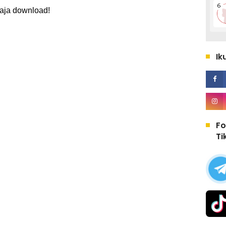
aja download!
Ik
Fo
Ti