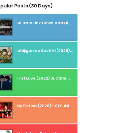
pular Posts (30 Days)
Seluruh Link Download High And Low Subtitle Indonesia
Ichijigen no Sashiki (2026) - 01 Subtitle Indonesia
First Love (2022) Subtitle Indonesia + Tanpa Iklan + Streaming + 1080p
My Fiction (2026) - 01 Subtitle Indonesia