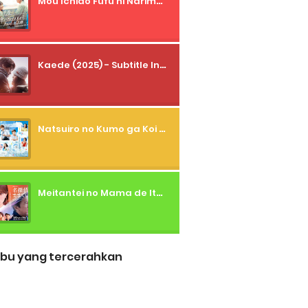
Mou Ichido Fufu ni Narimasu ka? (2026) - 01 Subtitle Indonesia
Kaede (2025) - Subtitle Indonesia
Natsuiro no Kumo ga Koi to Arashi wo Makiokosu (2026) - 01 Subtitle Indonesia
Meitantei no Mama de Ite (2026) - 01 Subtitle Indonesia
bu yang tercerahkan