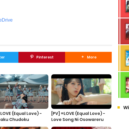
eDrive
ter
Pinterest
More
Wi
=LOVE (Equal Love) -
[PV] =LOVE (Equal Love) -
yaku Chudoku
Love Song Ni Osowareru