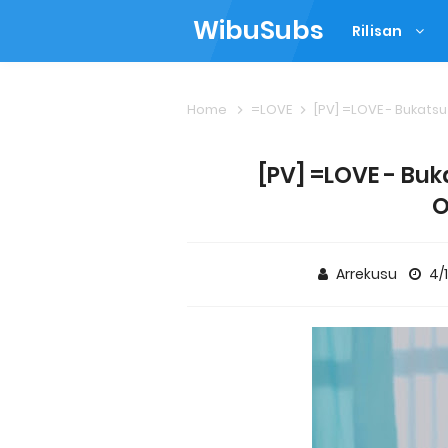
WibuSubs
Rilisan
Home
=LOVE
[PV] =LOVE - Bukat
[PV] =LOVE - Buk
O
Arrekusu
4/