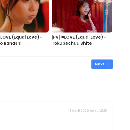
=LOVE (Equal Love) -
[PV] =LOVE (Equal Love) -
o Banashi
Tokubechuu Shite
Next
15 April 2020 pukul 21.18