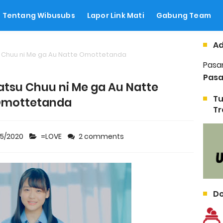
Tentang Wibusubs
Lapor Link Mati
Gabung Team
Ad
su Chuu ni Me ga Au Natte Omottetanda
Pasa
Pasa
atsu Chuu ni Me ga Au Natte
Tu
mottetanda
Tr
15/2020
=LOVE
2 comments
Do