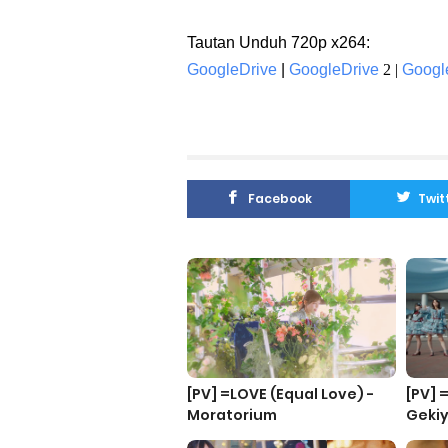
Tautan Unduh 720p x264:
GoogleDrive
|
GoogleDrive
2 |
Googl
Facebook
Twit
[PV] =LOVE (Equal Love) -
[PV] 
Moratorium
Geki