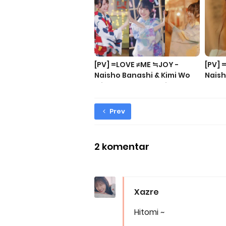
[PV] =LOVE ≠ME ≒JOY -
[PV] 
Naisho Banashi & Kimi Wo
Naish
Mikaketa & Ima, Koi Wo
Shiteiru
Prev
2 komentar
Xazre
Hitomi ~