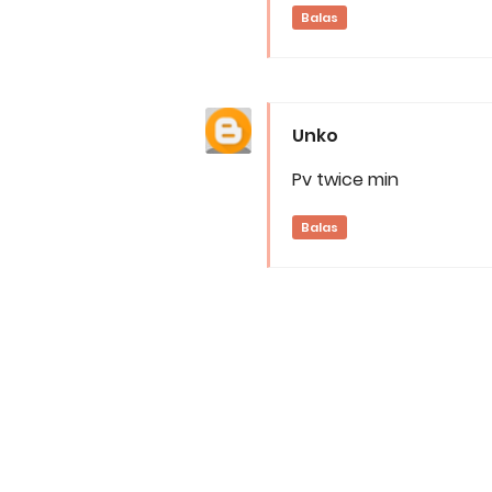
Balas
Unko
Pv twice min
Balas