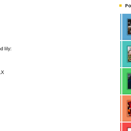
Po
 lily:
LX