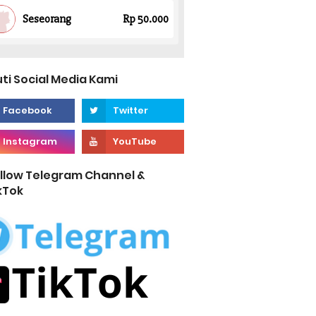
uti Social Media Kami
llow Telegram Channel &
kTok