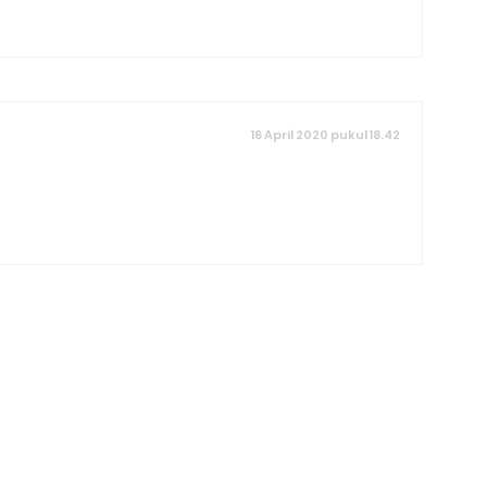
16 April 2020 pukul 18.42