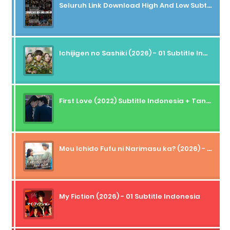
Seluruh Link Download High And Low Subtitle Indonesia
Ichijigen no Sashiki (2026) - 01 Subtitle Indonesia
First Love (2022) Subtitle Indonesia + Tanpa Iklan + Streaming + 1080p
Mou Ichido Fufu ni Narimasu ka? (2026) - 01 Subtitle Indonesia
My Fiction (2026) - 01 Subtitle Indonesia