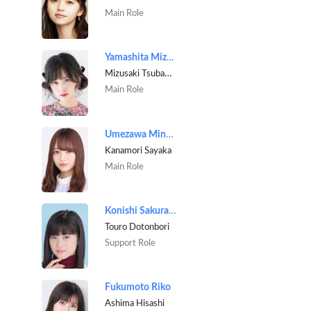
Main Role
Yamashita Mizuki
Mizusaki Tsubame
Main Role
Umezawa Minami
Kanamori Sayaka
Main Role
Konishi Sakurako
Touro Dotonbori
Support Role
Fukumoto Riko
Ashima Hisashi