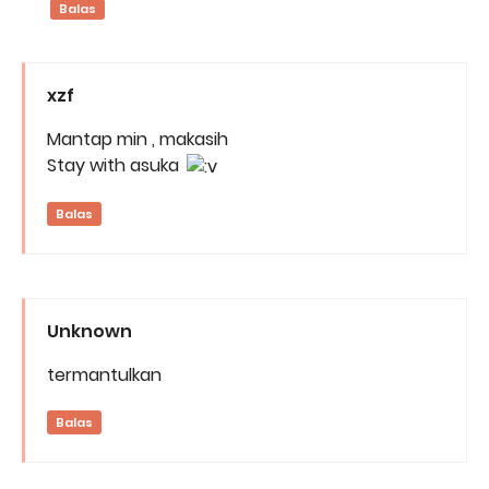
Balas
xzf
Mantap min , makasih
Stay with asuka
Balas
Unknown
termantulkan
Balas