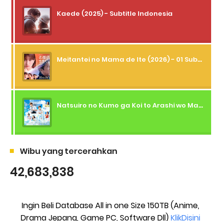
Kaede (2025) - Subtitle Indonesia
Meitantei no Mama de Ite (2026) - 01 Subtitle Indonesia
Natsuiro no Kumo ga Koi to Arashi wo Makiokosu (2026) - 01 Subtitle Indonesia
Wibu yang tercerahkan
42,683,838
Ingin Beli Database All in one Size 150TB (Anime,
Drama Jepang, Game PC, Software Dll)
KlikDisini