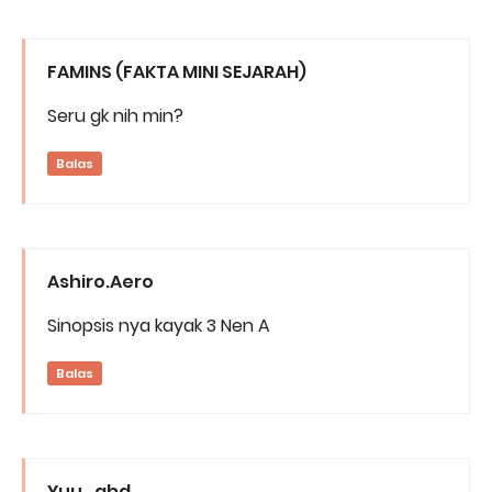
FAMINS (FAKTA MINI SEJARAH)
Seru gk nih min?
Balas
Ashiro.Aero
Sinopsis nya kayak 3 Nen A
Balas
Yuu_abd