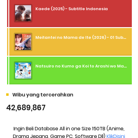
Kaede (2025) - Subtitle Indonesia
Meitantei no Mama de Ite (2026) - 01 Subtitle Indonesia
Natsuiro no Kumo ga Koi to Arashi wo Makiokosu (2026) - 01 Subtitle Indonesia
Wibu yang tercerahkan
42,689,867
Ingin Beli Database All in one Size 150TB (Anime,
Drama Jepang, Game PC, Software Dll)
KlikDisini