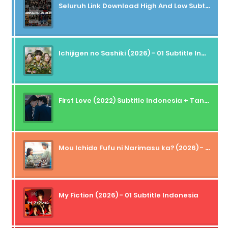
Seluruh Link Download High And Low Subtitle Indonesia
Ichijigen no Sashiki (2026) - 01 Subtitle Indonesia
First Love (2022) Subtitle Indonesia + Tanpa Iklan + Streaming + 1080p
Mou Ichido Fufu ni Narimasu ka? (2026) - 01 Subtitle Indonesia
My Fiction (2026) - 01 Subtitle Indonesia