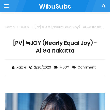
WibuSubs
Home
≒JOY
[PV] ≒JOY (Nearly Equal Joy) - Ai Ga Itakatta
[PV] ≒JOY (Nearly Equal Joy) -
Ai Ga Itakatta
Xazre
2/20/2026
≒JOY
Comment