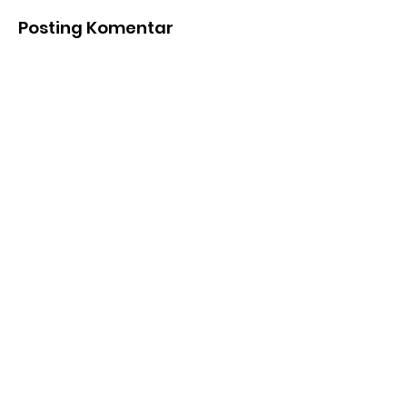
Posting Komentar