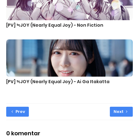
[PV] ≒JOY (Nearly Equal Joy) - Non Fiction
[PV] ≒JOY (Nearly Equal Joy) - Ai Ga Itakatta
Prev
Next
0 komentar