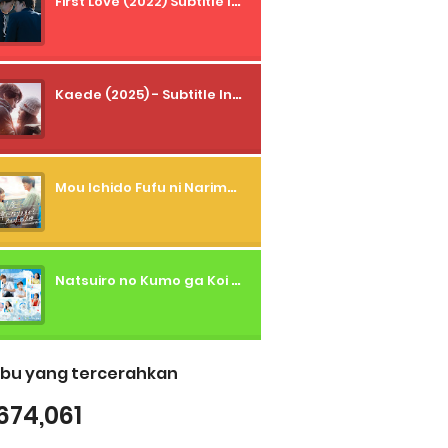
First Love (2022) Subtitle Indonesia + Tanpa Iklan + Streaming + 1080p
Kaede (2025) - Subtitle Indonesia
Mou Ichido Fufu ni Narimasu ka? (2026) - 01 Subtitle Indonesia
Natsuiro no Kumo ga Koi to Arashi wo Makiokosu (2026) - 01 Subtitle Indonesia
bu yang tercerahkan
674,061