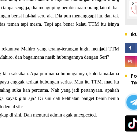
hari tanpa sengaja, dia menguping pembicaraan orang lain di bar
gan berisi hal-hal seru aja. Dia pun menanggapi itu, dan tak
as teman tapi mesra. Tapi apa benar kalau TTM itu isinya
Ik
g rekannya Mahiro yang terang-terangan ingin menjadi TTM
 Mahiro, dan bagaimana nasib hubungannya dengan Seri?
ng kita saksikan. Apa pun nama hubungannya, kalo lama-lama
Fo
Ti
upaya enggak terikat hubungan serius. Mau itu TTM, mau itu
aling suka kan percuma. Nah yang jadi pertanyaan, apakah
a kayak gitu aja? Di sini dah kelihatan banget benih-benih
 denial sih~
ngkap di sini. Dan menurut admin agak unexpected.