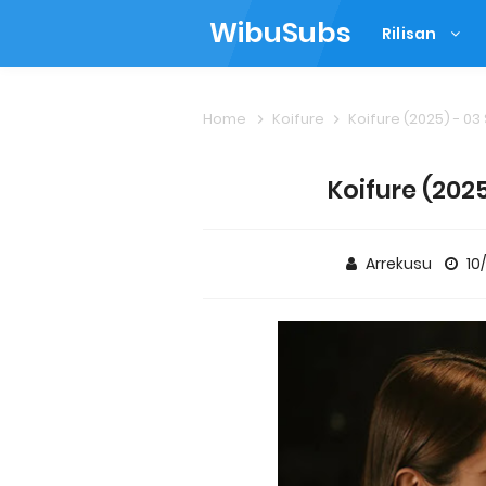
WibuSubs
Rilisan
Home
Koifure
Koifure (2025) - 03
Koifure (2025
Arrekusu
10