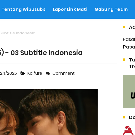
Tentang Wibusubs
Lapor Link Mati
Gabung Team
Ad
 Subtitle Indonesia
Pasa
Pasa
) - 03 Subtitle Indonesia
Tu
Tr
/24/2025
Koifure
Comment
Do