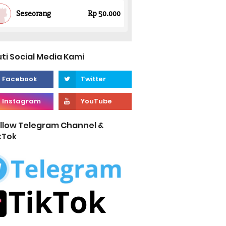
uti Social Media Kami
llow Telegram Channel &
kTok