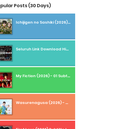
pular Posts (30 Days)
Ichijigen no Sashiki (2026) - 01 Subtitle Indonesia
Seluruh Link Download High And Low Subtitle Indonesia
My Fiction (2026) - 01 Subtitle Indonesia
Wasurenagusa (2026) - 01+02 Subtitle Indonesia