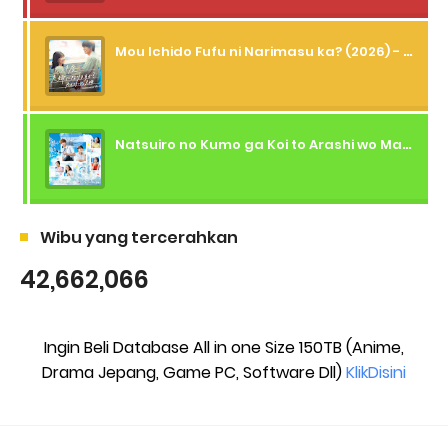
Mou Ichido Fufu ni Narimasu ka? (2026) - 01 Subtitle Indonesia
Natsuiro no Kumo ga Koi to Arashi wo Makiokosu (2026) - 01 Subtitle Indonesia
Wibu yang tercerahkan
42,662,066
Ingin Beli Database All in one Size 150TB (Anime,
Drama Jepang, Game PC, Software Dll)
KlikDisini