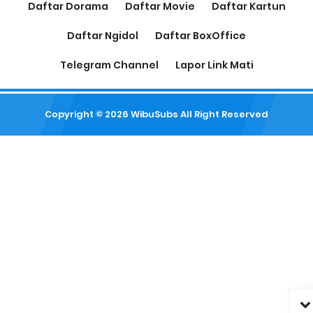
Daftar Dorama
Daftar Movie
Daftar Kartun
Daftar Ngidol
Daftar BoxOffice
Telegram Channel
Lapor Link Mati
Copyright ©
2026
WibuSubs
All Right Reserved