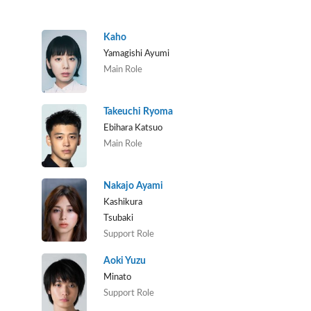
Kaho
Yamagishi Ayumi
Main Role
Takeuchi Ryoma
Ebihara Katsuo
Main Role
Nakajo Ayami
Kashikura
Tsubaki
Support Role
Aoki Yuzu
Minato
Support Role