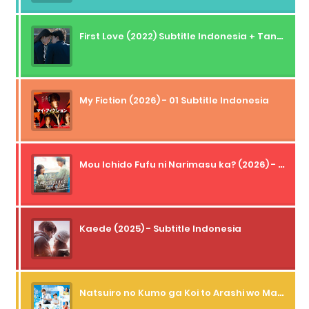
First Love (2022) Subtitle Indonesia + Tanpa Iklan + Streaming + 1080p
My Fiction (2026) - 01 Subtitle Indonesia
Mou Ichido Fufu ni Narimasu ka? (2026) - 01 Subtitle Indonesia
Kaede (2025) - Subtitle Indonesia
Natsuiro no Kumo ga Koi to Arashi wo Makiokosu (2026) - 01 Subtitle Indonesia