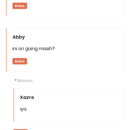
Balas
Abby
ini on going masih?
Balas
Balasan
Xazre
iya