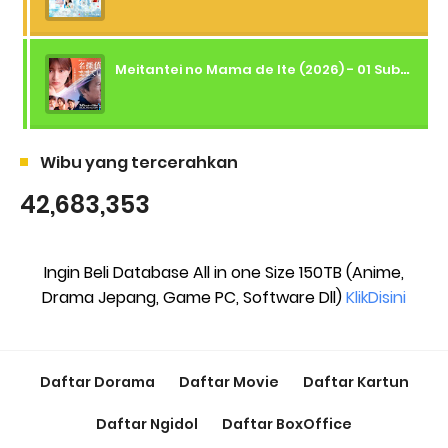
Meitantei no Mama de Ite (2026) - 01 Subtitle Indonesia
Wibu yang tercerahkan
42,683,353
Ingin Beli Database All in one Size 150TB (Anime,
Drama Jepang, Game PC, Software Dll)
KlikDisini
Daftar Dorama
Daftar Movie
Daftar Kartun
Daftar Ngidol
Daftar BoxOffice