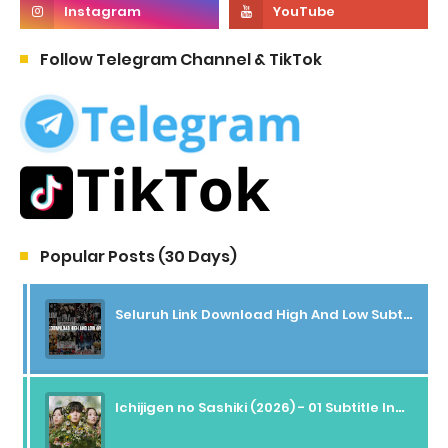
Follow Telegram Channel & TikTok
Popular Posts (30 Days)
Seluruh Link Download High And Low Subtitle Indonesia
Ichijigen no Sashiki (2026) - 01 Subtitle Indonesia