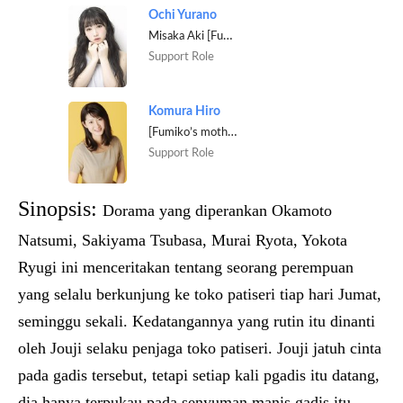
Ochi Yurano
Misaka Aki [Fumiko’s co-worker]
Support Role
Komura Hiro
[Fumiko’s mother]
Support Role
Sinopsis:
Dorama yang diperankan Okamoto
Natsumi, Sakiyama Tsubasa, Murai Ryota, Yokota
Ryugi ini menceritakan tentang seorang perempuan
yang selalu berkunjung ke toko patiseri tiap hari Jumat,
seminggu sekali. Kedatangannya yang rutin itu dinanti
oleh Jouji selaku penjaga toko patiseri. Jouji jatuh cinta
pada gadis tersebut, tetapi setiap kali pgadis itu datang,
dia hanya terpukau pada senyuman manis gadis itu,