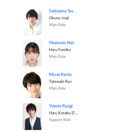
Sakiyama Tsubasa
Okuno Jouji
Main Role
Okamoto Natsumi
Haru Fumiko
Main Role
Murai Ryota
Tatewaki Ryo
Main Role
Yokota Ryugi
Haru Kosaku [Fumiko’s brother]
Support Role