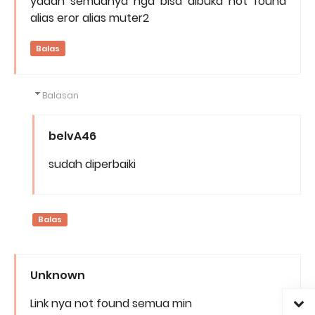
yaaah semuanya nga bisa dibuka not found
alias eror alias muter2
Balas
Balasan
belvA46
sudah diperbaiki
Balas
Unknown
Link nya not found semua min