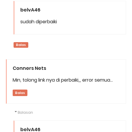
belvA46
sudah diperbaiki
Balas
Conners Nets
Min, tolong link nya di perbaiki,,, error semua...
Balas
Balasan
belvA46