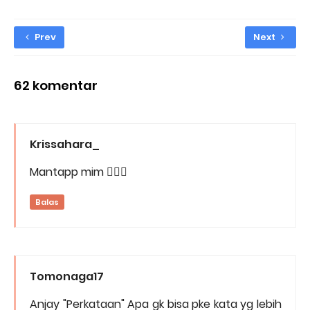
Prev
Next
62 komentar
Krissahara_
Mantapp mim 👍🏻😆
Balas
Tomonaga17
Anjay "Perkataan" Apa gk bisa pke kata yg lebih