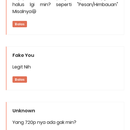
halus lgi min? seperti "Pesan/Himbauan"
Misalnya😆
Balas
Fake You
Legit Nih
Balas
Unknown
Yang 720p nya ada gak min?