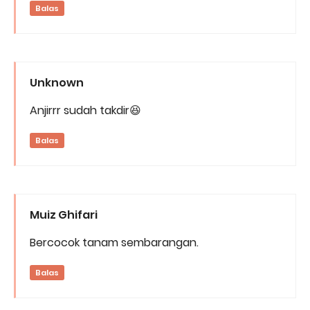
Balas
Unknown
Anjirrr sudah takdir😆
Balas
Muiz Ghifari
Bercocok tanam sembarangan.
Balas