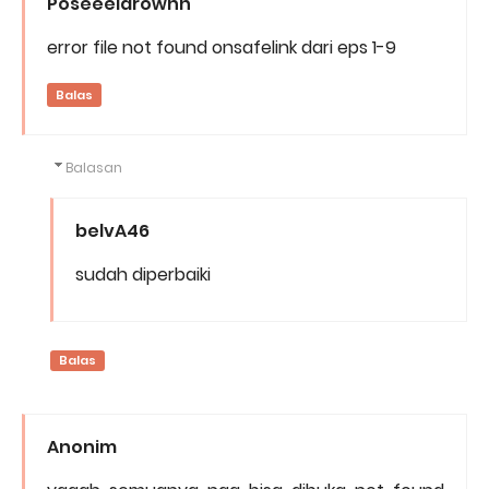
Poseeeidrownn
error file not found onsafelink dari eps 1-9
Balas
Balasan
belvA46
sudah diperbaiki
Balas
Anonim