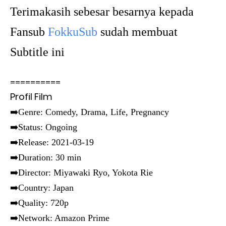
Terimakasih sebesar besarnya kepada
Fansub
FokkuSub
sudah membuat
Subtitle ini
==========
Profil Film
➡️Genre: Comedy, Drama, Life, Pregnancy
➡️Status: Ongoing
➡️Release: 2021-03-19
➡️Duration: 30 min
➡️Director: Miyawaki Ryo, Yokota Rie
➡️Country: Japan
➡️Quality: 720p
➡️Network: Amazon Prime