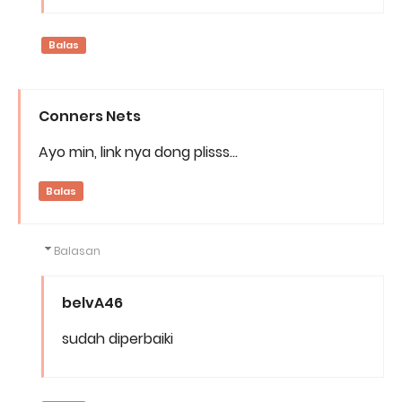
Balas
Conners Nets
Ayo min, link nya dong plisss...
Balas
Balasan
belvA46
sudah diperbaiki