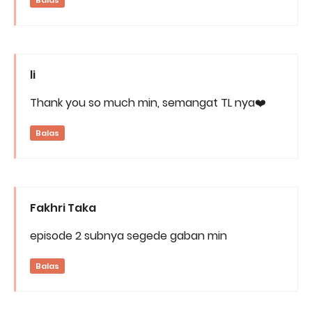
Balas
li
Thank you so much min, semangat TL nya❤️
Balas
Fakhri Taka
episode 2 subnya segede gaban min
Balas