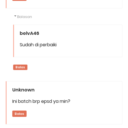
Balasan
belvA46
Sudah di perbaiki
Balas
Unknown
Ini batch brp epsd ya min?
Balas