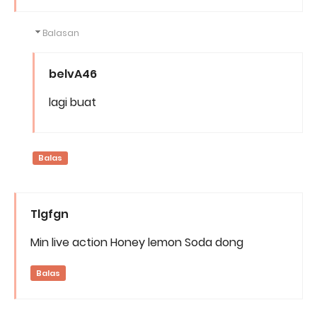
Balasan
belvA46
lagi buat
Balas
Tlgfgn
Min live action Honey lemon Soda dong
Balas