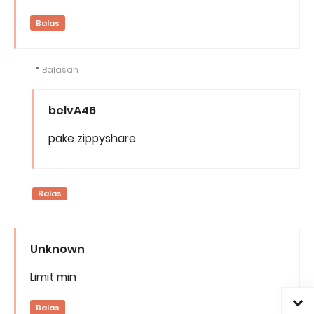
Balas
Balasan
belvA46
pake zippyshare
Balas
Unknown
Limit min
Balas