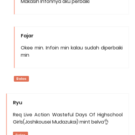
Makasih Infonnya aku perbaiki
Fajar
Okee min. Infoin min kalau sudah diperbaiki
min
Balas
Ryu
Req Live Action Wasteful Days Of Highschool
Girls(Joshikousei Mudazukai) mint belva👌