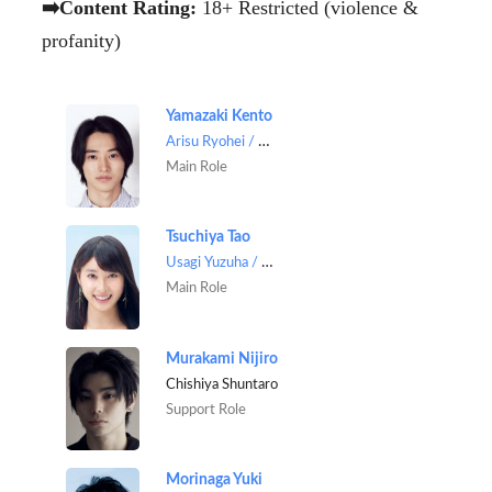
➡️Content Rating:
18+ Restricted (violence &
profanity)
Yamazaki Kento
Arisu Ryohei / Alice
Main Role
Tsuchiya Tao
Usagi Yuzuha / Rabbit
Main Role
Murakami Nijiro
Chishiya Shuntaro
Support Role
Morinaga Yuki