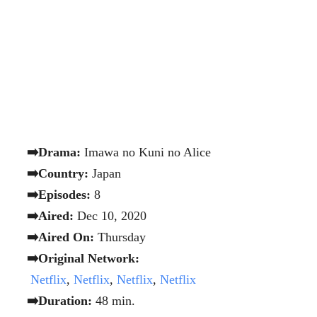
➡️Drama:
Imawa no Kuni no Alice
➡️Country:
Japan
➡️Episodes:
8
➡️Aired:
Dec 10, 2020
➡️Aired On:
Thursday
➡️Original Network:
Netflix
,
Netflix
,
Netflix
,
Netflix
➡️Duration:
48 min.