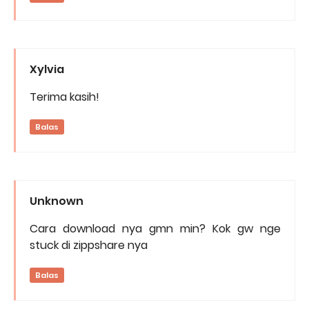
Xylvia
Terima kasih!
Balas
Unknown
Cara download nya gmn min? Kok gw nge
stuck di zippshare nya
Balas