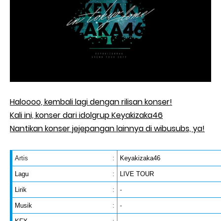
Haloooo, kembali lagi dengan rilisan konser!
Kali ini, konser dari idolgrup Keyakizaka46
Nantikan konser jejepangan lainnya di wibusubs, ya!
Artis
:
Keyakizaka46
Lagu
:
LIVE TOUR
Lirik
:
-
Musik
:
-