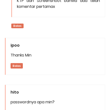
KTP dan Screenshoot bahwa ada telah
komentar pertamax
Balas
ipoo
Thanks Min
Balas
hito
passwordnya apa min?