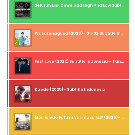
Seluruh Link Download High And Low Subtitle Indonesia
Wasurenagusa (2026) - 01+02 Subtitle Indonesia
First Love (2022) Subtitle Indonesia + Tanpa Iklan + Streaming + 1080p
Kaede (2025) - Subtitle Indonesia
Mou Ichido Fufu ni Narimasu ka? (2026) - 01 Subtitle Indonesia