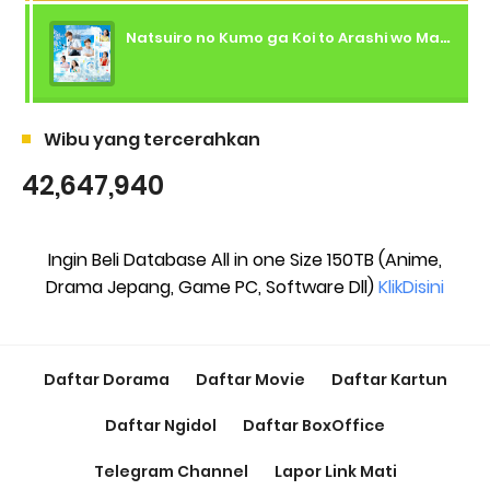
Natsuiro no Kumo ga Koi to Arashi wo Makiokosu (2026) - 01 Subtitle Indonesia
Wibu yang tercerahkan
42,647,940
Ingin Beli Database All in one Size 150TB (Anime,
Drama Jepang, Game PC, Software Dll)
KlikDisini
Daftar Dorama
Daftar Movie
Daftar Kartun
Daftar Ngidol
Daftar BoxOffice
Telegram Channel
Lapor Link Mati