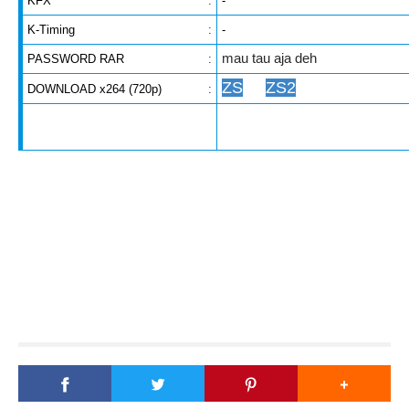
KFX
:
-
K-Timing
:
-
mau tau aja deh
PASSWORD RAR
:
ZS
ZS2
DOWNLOAD x264 (720p)
: