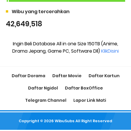
Wibu yang tercerahkan
42,649,518
Ingin Beli Database All in one Size 150TB (Anime,
Drama Jepang, Game PC, Software Dll)
KlikDisini
Daftar Dorama
Daftar Movie
Daftar Kartun
Daftar Ngidol
Daftar BoxOffice
Telegram Channel
Lapor Link Mati
Copyright ©
2026
WibuSubs
All Right Reserved