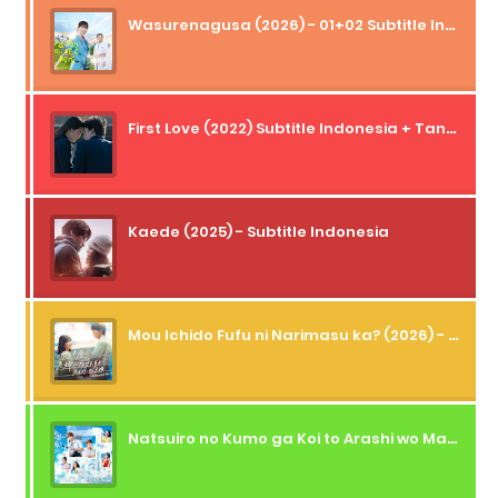
Wasurenagusa (2026) - 01+02 Subtitle Indonesia
First Love (2022) Subtitle Indonesia + Tanpa Iklan + Streaming + 1080p
Kaede (2025) - Subtitle Indonesia
Mou Ichido Fufu ni Narimasu ka? (2026) - 01 Subtitle Indonesia
Natsuiro no Kumo ga Koi to Arashi wo Makiokosu (2026) - 01 Subtitle Indonesia