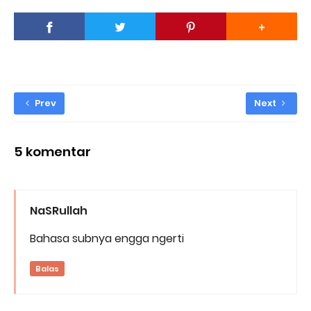
Prev
Next
5 komentar
NaSRullah
Bahasa subnya engga ngerti
Balas