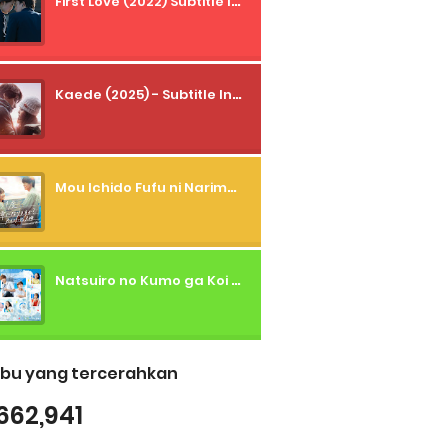
First Love (2022) Subtitle Indonesia + Tanpa Iklan + Streaming + 1080p
Kaede (2025) - Subtitle Indonesia
Mou Ichido Fufu ni Narimasu ka? (2026) - 01 Subtitle Indonesia
Natsuiro no Kumo ga Koi to Arashi wo Makiokosu (2026) - 01 Subtitle Indonesia
bu yang tercerahkan
662,941