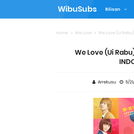
WibuSubs
Rilisan
Home
We Love
We Love (Ui Rabu) 
We Love (Ui Rabu)
IND
Arrekusu
5/21