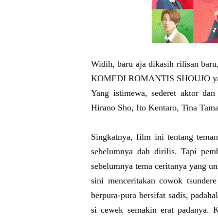
Widih, baru aja dikasih rilisan bar
KOMEDI ROMANTIS SHOUJO yang c
Yang istimewa, sederet aktor dan 
Hirano Sho, Ito Kentaro, Tina Tama
Singkatnya, film ini tentang tem
sebelumnya dah dirilis. Tapi pem
sebelumnya tema ceritanya yang uni
sini menceritakan cowok tsunder
berpura-pura bersifat sadis, padah
si cewek semakin erat padanya. K