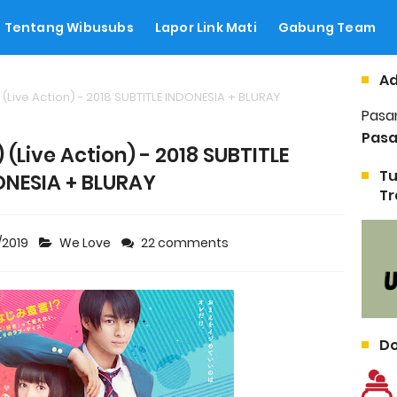
Tentang Wibusubs
Lapor Link Mati
Gabung Team
Ad
(Live Action) - 2018 SUBTITLE INDONESIA + BLURAY
Pasa
Pasa
 (Live Action) - 2018 SUBTITLE
Tu
ONESIA + BLURAY
Tr
/2019
We Love
22 comments
Do