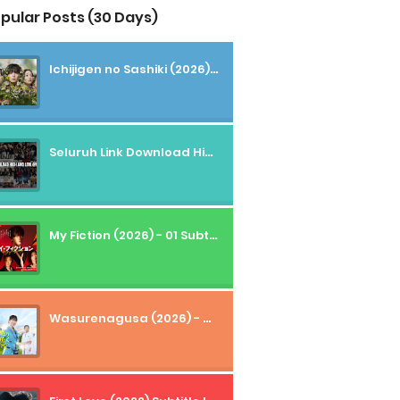
pular Posts (30 Days)
Ichijigen no Sashiki (2026) - 01 Subtitle Indonesia
Seluruh Link Download High And Low Subtitle Indonesia
My Fiction (2026) - 01 Subtitle Indonesia
Wasurenagusa (2026) - 01+02 Subtitle Indonesia