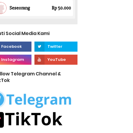
uti Social Media Kami
llow Telegram Channel &
kTok