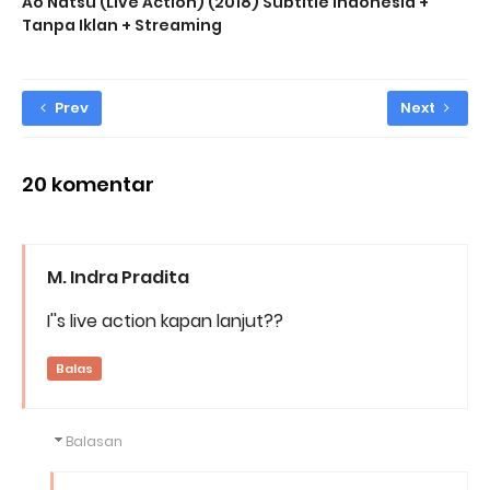
Ao Natsu (Live Action) (2018) Subtitle Indonesia +
Tanpa Iklan + Streaming
Prev
Next
20 komentar
M. Indra Pradita
I''s live action kapan lanjut??
Balas
Balasan