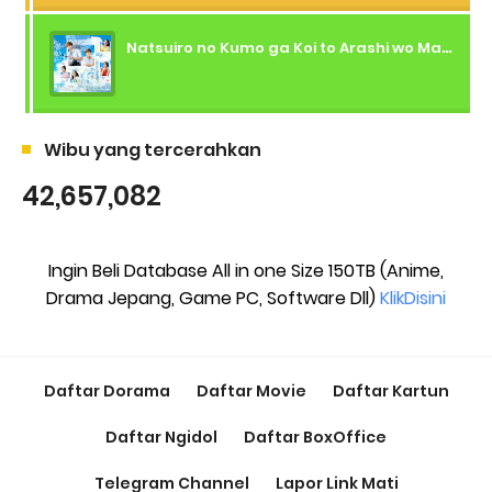
Natsuiro no Kumo ga Koi to Arashi wo Makiokosu (2026) - 01 Subtitle Indonesia
Wibu yang tercerahkan
42,657,082
Ingin Beli Database All in one Size 150TB (Anime,
Drama Jepang, Game PC, Software Dll)
KlikDisini
Daftar Dorama
Daftar Movie
Daftar Kartun
Daftar Ngidol
Daftar BoxOffice
Telegram Channel
Lapor Link Mati