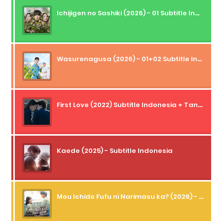
Ichijigen no Sashiki (2026) - 01 Subtitle Indonesia
Wasurenagusa (2026) - 01+02 Subtitle Indonesia
First Love (2022) Subtitle Indonesia + Tanpa Iklan + Streaming + 1080p
Kaede (2025) - Subtitle Indonesia
Mou Ichido Fufu ni Narimasu ka? (2026) - 01 Subtitle Indonesia