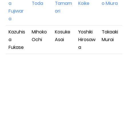
a
Toda
Tamam
Koike
o Miura
Fujiwar
ori
a
Kazuhis
Mihoko
Kosuke
Yoshiki
Takaaki
a
Ochi
Asai
Hirosaw
Murai
Fukase
a