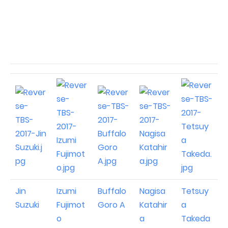
Jin
Izumi
Buffalo
Nagisa
Tetsuy
Suzuki
Fujimot
Goro A
Katahir
a
o
a
Takeda