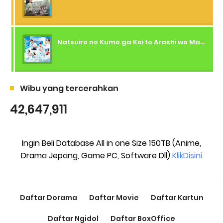
Natsuiro no Kumo ga Koi to Arashi wo Makiokosu (2026) - 01 Subtitle Indonesia
Wibu yang tercerahkan
42,647,911
Ingin Beli Database All in one Size 150TB (Anime,
Drama Jepang, Game PC, Software Dll)
KlikDisini
Daftar Dorama
Daftar Movie
Daftar Kartun
Daftar Ngidol
Daftar BoxOffice