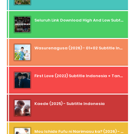
Seluruh Link Download High And Low Subtitle Indonesia
Wasurenagusa (2026) - 01+02 Subtitle Indonesia
First Love (2022) Subtitle Indonesia + Tanpa Iklan + Streaming + 1080p
Kaede (2025) - Subtitle Indonesia
Mou Ichido Fufu ni Narimasu ka? (2026) - 01 Subtitle Indonesia