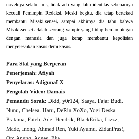
novelnya selalu laris, tidak ada yang tahu identitas sebenarnya
kecuali Pemimpin Redaksi. Meski begitu, dia tetap bertekad
membantu Misaki-sensei, sampai akhirnya dia tahu bahwa
Misaki-sensei adalah seorang vampir yang hidup berdampingan
dengan manusia dan juga kerap membantu kepolisian
menyelesaikan kasus demi kasus.
Para Staf yang Berperan
Penerjemah: Afiyah
Penyelaras: AdigunaLX
Pengolah Video: Damais
Pemandu Sorak:
Dkid, y0r124, Saaya, Fajar Budi,
Nunu, Chelsea, Haru, DeRin XoXo, Yogi Deska
Pratama, Fateh, Ade, Hendrik, BlackErika, Lizzz,
Made, Inong, Ahmad Ren, Yuki Ayumu, ZidanPras!,
Om Anung, Agnes, Eka