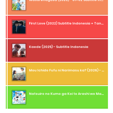
First Love (2022) Subtitle Indonesia + Tanpa Iklan + Streaming + 1080p
Kaede (2025) - Subtitle Indonesia
Mou Ichido Fufu ni Narimasu ka? (2026) - 01 Subtitle Indonesia
Natsuiro no Kumo ga Koi to Arashi wo Makiokosu (2026) - 01 Subtitle Indonesia