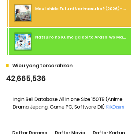
Mou Ichido Fufu ni Narimasu ka? (2026) - 01 Subtitle Indonesia
Natsuiro no Kumo ga Koi to Arashi wo Makiokosu (2026) - 01 Subtitle Indonesia
Wibu yang tercerahkan
42,665,536
Ingin Beli Database All in one Size 150TB (Anime,
Drama Jepang, Game PC, Software Dll)
KlikDisini
Daftar Dorama
Daftar Movie
Daftar Kartun