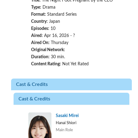
Title:
The Night I Got Pregnant by the CEO
Type:
Drama
Format:
Standard Series
Country:
Japan
Episodes:
10
Aired:
Apr 16, 2026 - ?
Aired On:
Thursday
Original Network:
Duration:
30 min.
Content Rating:
Not Yet Rated
Cast & Credits
Cast & Credits
Sasaki Mirei
Hanai Shiori
Main Role