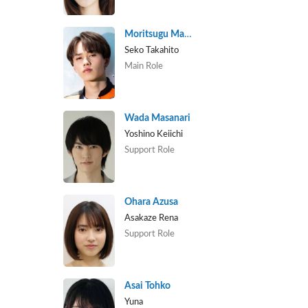
Moritsugu Masahiro
Seko Takahito
Main Role
Wada Masanari
Yoshino Keiichi
Support Role
Ohara Azusa
Asakaze Rena
Support Role
Asai Tohko
Yuna