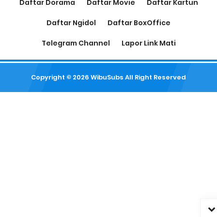
Daftar Dorama
Daftar Movie
Daftar Kartun
Daftar Ngidol
Daftar BoxOffice
Telegram Channel
Lapor Link Mati
Copyright ©
2026
WibuSubs
All Right Reserved