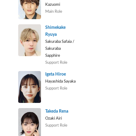
Kazuomi
Main Role
Shimekake
Ryuya
Sakuraba Safaia /
Sakuraba
Sapphire
Support Role
Igeta Hiroe
Hayashida Sayaka
Support Role
Takeda Rena
Ozaki Airi
Support Role