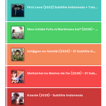
First Love (2022) Subtitle Indonesia + Tanpa Iklan + Streaming + 1080p
Mou Ichido Fufu ni Narimasu ka? (2026) - 01 Subtitle Indonesia
Ichijigen no Sashiki (2026) - 01 Subtitle Indonesia
Meitantei no Mama de Ite (2026) - 01 Subtitle Indonesia
Kaede (2025) - Subtitle Indonesia