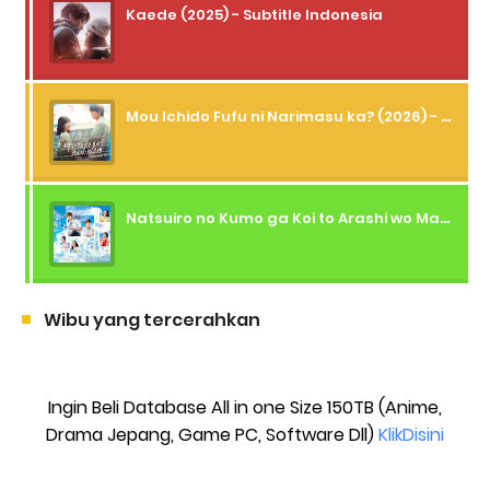
Kaede (2025) - Subtitle Indonesia
Mou Ichido Fufu ni Narimasu ka? (2026) - 01 Subtitle Indonesia
Natsuiro no Kumo ga Koi to Arashi wo Makiokosu (2026) - 01 Subtitle Indonesia
Wibu yang tercerahkan
Ingin Beli Database All in one Size 150TB (Anime,
Drama Jepang, Game PC, Software Dll)
KlikDisini