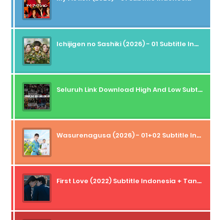
Ichijigen no Sashiki (2026) - 01 Subtitle Indonesia
Seluruh Link Download High And Low Subtitle Indonesia
Wasurenagusa (2026) - 01+02 Subtitle Indonesia
First Love (2022) Subtitle Indonesia + Tanpa Iklan + Streaming + 1080p