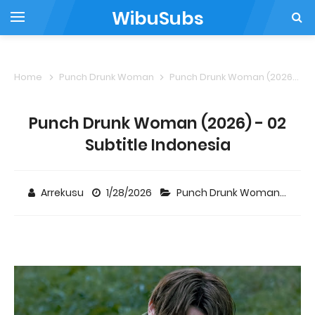
WibuSubs
Home
Punch Drunk Woman
Punch Drunk Woman (2026) - 02 Subtitle Indonesia
Punch Drunk Woman (2026) - 02
Subtitle Indonesia
Arrekusu
1/28/2026
Punch Drunk Woman
C