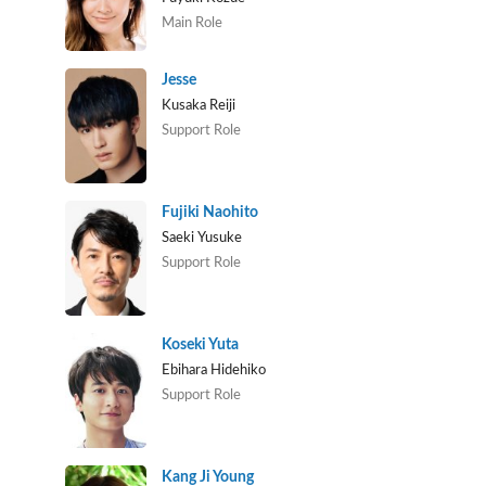
Main Role
Jesse
Kusaka Reiji
Support Role
Fujiki Naohito
Saeki Yusuke
Support Role
Koseki Yuta
Ebihara Hidehiko
Support Role
Kang Ji Young