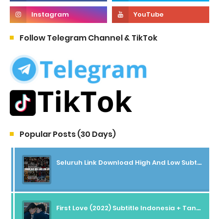
Follow Telegram Channel & TikTok
Popular Posts (30 Days)
Seluruh Link Download High And Low Subtitle Indonesia
First Love (2022) Subtitle Indonesia + Tanpa Iklan + Streaming + 1080p