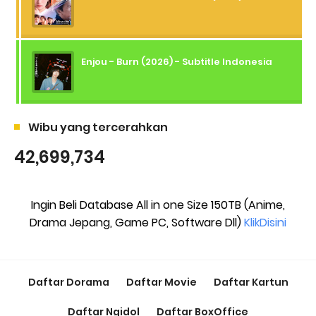
Enjou - Burn (2026) - Subtitle Indonesia
Wibu yang tercerahkan
42,699,734
Ingin Beli Database All in one Size 150TB (Anime,
Drama Jepang, Game PC, Software Dll)
KlikDisini
Daftar Dorama
Daftar Movie
Daftar Kartun
Daftar Ngidol
Daftar BoxOffice