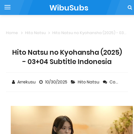
WibuSubs
Home
Hito Natsu
Hito Natsu no Kyohansha (2025) - 03+04 Subtitle Indonesia
Hito Natsu no Kyohansha (2025)
- 03+04 Subtitle Indonesia
Arrekusu
10/30/2025
Hito Natsu
Comment