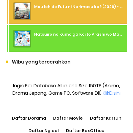
Mou Ichido Fufu ni Narimasu ka? (2026) - 01 Subtitle Indonesia
Natsuiro no Kumo ga Koi to Arashi wo Makiokosu (2026) - 01 Subtitle Indonesia
Wibu yang tercerahkan
Ingin Beli Database All in one Size 150TB (Anime,
Drama Jepang, Game PC, Software Dll)
KlikDisini
Daftar Dorama
Daftar Movie
Daftar Kartun
Daftar Ngidol
Daftar BoxOffice