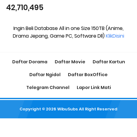
42,710,495
Ingin Beli Database All in one Size 150TB (Anime,
Drama Jepang, Game PC, Software Dll)
KlikDisini
Daftar Dorama
Daftar Movie
Daftar Kartun
Daftar Ngidol
Daftar BoxOffice
Telegram Channel
Lapor Link Mati
Copyright ©
2026
WibuSubs
All Right Reserved