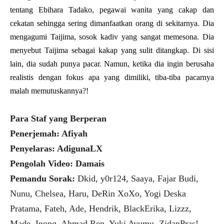
tentang Ebihara Tadako, pegawai wanita yang cakap dan
cekatan sehingga sering dimanfaatkan orang di sekitarnya. Dia
mengagumi Taijima, sosok kadiv yang sangat memesona. Dia
menyebut Taijima sebagai kakap yang sulit ditangkap. Di sisi
lain, dia sudah punya pacar. Namun, ketika dia ingin berusaha
realistis dengan fokus apa yang dimiliki, tiba-tiba pacarnya
malah memutuskannya?!
Para Staf yang Berperan
Penerjemah: Afiyah
Penyelaras: AdigunaLX
Pengolah Video: Damais
Pemandu Sorak:
Dkid, y0r124, Saaya, Fajar Budi,
Nunu, Chelsea, Haru, DeRin XoXo, Yogi Deska
Pratama, Fateh, Ade, Hendrik, BlackErika, Lizzz,
Made, Inong, Ahmad Ren, Yuki Ayumu, ZidanPras!,