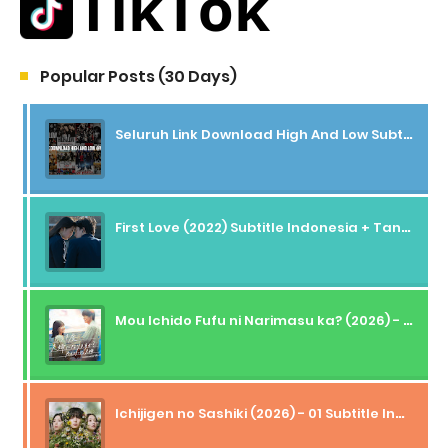
Popular Posts (30 Days)
Seluruh Link Download High And Low Subtitle Indonesia
First Love (2022) Subtitle Indonesia + Tanpa Iklan + Streaming + 1080p
Mou Ichido Fufu ni Narimasu ka? (2026) - 01 Subtitle Indonesia
Ichijigen no Sashiki (2026) - 01 Subtitle Indonesia