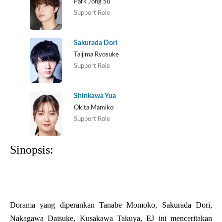
Park Jong Su
Support Role
Sakurada Dori
Taijima Ryosuke
Support Role
Shinkawa Yua
Okita Mamiko
Support Role
Sinopsis:
Dorama yang diperankan Tanabe Momoko, Sakurada Dori,
Nakagawa Daisuke, Kusakawa Takuya, EJ ini menceritakan