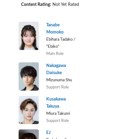
Content Rating:
Not Yet Rated
Tanabe
Momoko
Ebihara Tadako /
"Ebiko"
Main Role
Nakagawa
Daisuke
Mizunuma Shu
Support Role
Kusakawa
Takuya
Miura Takumi
Support Role
EJ