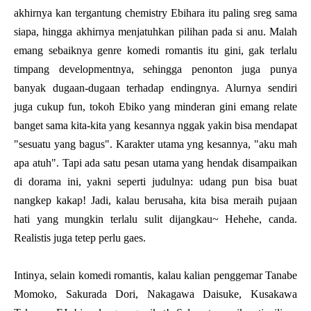
akhirnya kan tergantung chemistry Ebihara itu paling sreg sama
siapa, hingga akhirnya menjatuhkan pilihan pada si anu. Malah
emang sebaiknya genre komedi romantis itu gini, gak terlalu
timpang developmentnya, sehingga penonton juga punya
banyak dugaan-dugaan terhadap endingnya. Alurnya sendiri
juga cukup fun, tokoh Ebiko yang minderan gini emang relate
banget sama kita-kita yang kesannya nggak yakin bisa mendapat
"sesuatu yang bagus". Karakter utama yng kesannya, "aku mah
apa atuh". Tapi ada satu pesan utama yang hendak disampaikan
di dorama ini, yakni seperti judulnya: udang pun bisa buat
nangkep kakap! Jadi, kalau berusaha, kita bisa meraih pujaan
hati yang mungkin terlalu sulit dijangkau~ Hehehe, canda.
Realistis juga tetep perlu gaes.
Intinya, selain komedi romantis, kalau kalian penggemar
Tanabe
Momoko, Sakurada Dori, Nakagawa Daisuke, Kusakawa