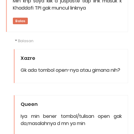
Min knp saya klik d juspaste tiap link masuk k
Khaddafi TPI gak muncul linknya
Balas
Balasan
Xazre
Gk ada tombol open-nya atau gimana nih?
Queen
Iya min bener tombol/tulisan open gak
da,masalahnya d mn ya min