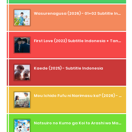
Wasurenagusa (2026) - 01+02 Subtitle Indonesia
First Love (2022) Subtitle Indonesia + Tanpa Iklan + Streaming + 1080p
Kaede (2025) - Subtitle Indonesia
Mou Ichido Fufu ni Narimasu ka? (2026) - 01 Subtitle Indonesia
Natsuiro no Kumo ga Koi to Arashi wo Makiokosu (2026) - 01 Subtitle Indonesia