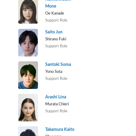
Mone
Oe Kanade
Support Role
Saito Jun
Shirano Fuki
Support Role
Santoki Soma
Yono Sota
Support Role
Arashi Lina
Murata Chieri
Support Role
Takamura Kaito