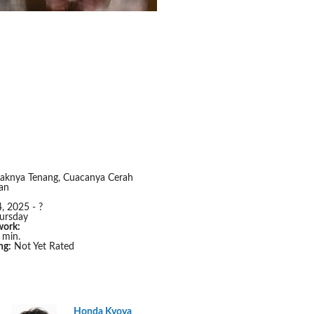
knya Tenang, Cuacanya Cerah
an
, 2025 - ?
ursday
work:
 min.
ng:
Not Yet Rated
Honda Kyoya