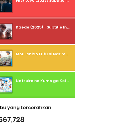
First Love (2022) Subtitle Indonesia + Tanpa Iklan + Streaming + 1080p
Kaede (2025) - Subtitle Indonesia
Mou Ichido Fufu ni Narimasu ka? (2026) - 01 Subtitle Indonesia
Natsuiro no Kumo ga Koi to Arashi wo Makiokosu (2026) - 01 Subtitle Indonesia
bu yang tercerahkan
667,728