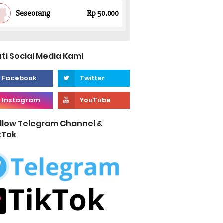
uti Social Media Kami
llow Telegram Channel &
kTok