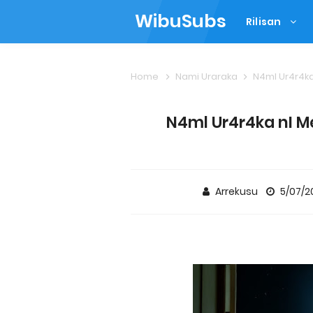
WibuSubs
Rilisan
Home
Nami Uraraka
N4ml Ur4r4ka 
N4ml Ur4r4ka nI Me
Arrekusu
5/07/