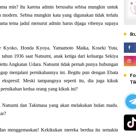
lama min? Itu karena admin berusaha sebisa mungkin untuk
lu modern. Sebisa mungkin kata yang digunakan tidak terlalu
rama tema jadul menurut admin harus dijaga vibenya supaya
Ik
ne Kyoko, Honda Kyoya, Yamamoto Maika, Koseki Yuta,
 tahun 1936 saat Natsumi, anak ketiga dari keluarga Sekiya
lettu Angkatan Udara. Natsumi tidak pernah punya hubungan
gugup menjalani pernikahannya ini. Begitu pun dengan Ebata
Fo
kspresif. Meski tampangnya seperti itu, dia juga kikuk
Ti
pernikahan kedua orang yang kikuk ini?
ng Natsumi dan Takimasa yang akan melakukan bulan madu.
ar?
u, dan menggemaskan! Kekikukan mereka berdua itu semakin