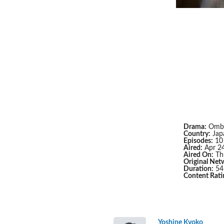
Drama:
Omba
Country:
Jap
Episodes:
10
Aired:
Apr 24
Aired On:
Th
Original Net
Duration:
54
Content Rati
Yoshine Kyoko