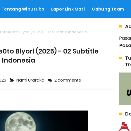
Tentang Wibusubs
Lapor Link Mati
Gabung Team
Ad
nI Me0to Blyorl (2025) - 02 Subtitle Indonesia
Pasa
Pasa
0to Blyorl (2025) - 02 Subtitle
Tu
Indonesia
Tr
2025
Nami Uraraka
2 comments
Do