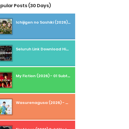
pular Posts (30 Days)
Ichijigen no Sashiki (2026) - 01 Subtitle Indonesia
Seluruh Link Download High And Low Subtitle Indonesia
My Fiction (2026) - 01 Subtitle Indonesia
Wasurenagusa (2026) - 01+02 Subtitle Indonesia