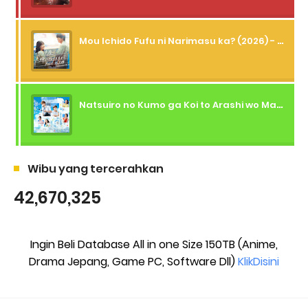
Mou Ichido Fufu ni Narimasu ka? (2026) - 01 Subtitle Indonesia
Natsuiro no Kumo ga Koi to Arashi wo Makiokosu (2026) - 01 Subtitle Indonesia
Wibu yang tercerahkan
42,670,325
Ingin Beli Database All in one Size 150TB (Anime,
Drama Jepang, Game PC, Software Dll)
KlikDisini