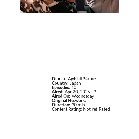
Drama: Ay4shll P4rtner
Country:
Japan
Episodes:
10
Aired:
Apr 30, 2025 - ?
Aired On:
Wednesday
Original Network:
Duration:
30 min.
Content Rating:
Not Yet Rated