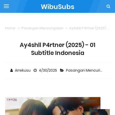
WibuSubs
Home
Pasangan Mencurigakan
Ay4shll P4rtner (2025) - 01 Subtitle Indonesia
Ay4shll P4rtner (2025) - 01
Subtitle Indonesia
Arrekusu
4/30/2025
Pasangan Mencurigakan