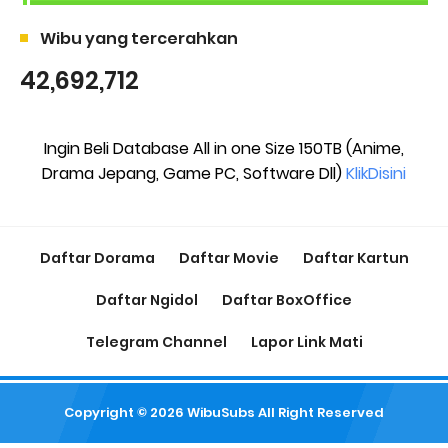
Wibu yang tercerahkan
42,692,712
Ingin Beli Database All in one Size 150TB (Anime,
Drama Jepang, Game PC, Software Dll)
KlikDisini
Daftar Dorama
Daftar Movie
Daftar Kartun
Daftar Ngidol
Daftar BoxOffice
Telegram Channel
Lapor Link Mati
Copyright ©
2026
WibuSubs
All Right Reserved