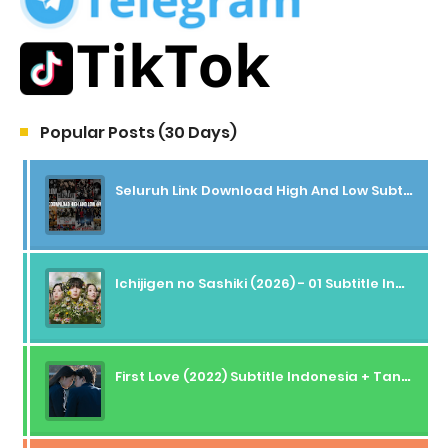
Popular Posts (30 Days)
Seluruh Link Download High And Low Subtitle Indonesia
Ichijigen no Sashiki (2026) - 01 Subtitle Indonesia
First Love (2022) Subtitle Indonesia + Tanpa Iklan + Streaming + 1080p