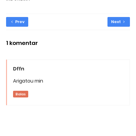
Prev
Next
1 komentar
Dffn
Arigatou min
Balas