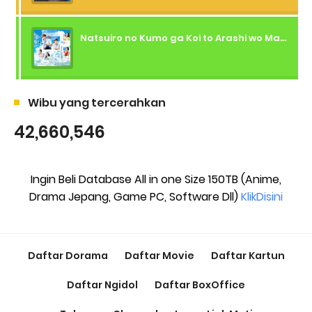
Natsuiro no Kumo ga Koi to Arashi wo Makiokosu (2026) - 01 Subtitle Indonesia
Wibu yang tercerahkan
42,660,546
Ingin Beli Database All in one Size 150TB (Anime,
Drama Jepang, Game PC, Software Dll)
KlikDisini
Daftar Dorama
Daftar Movie
Daftar Kartun
Daftar Ngidol
Daftar BoxOffice