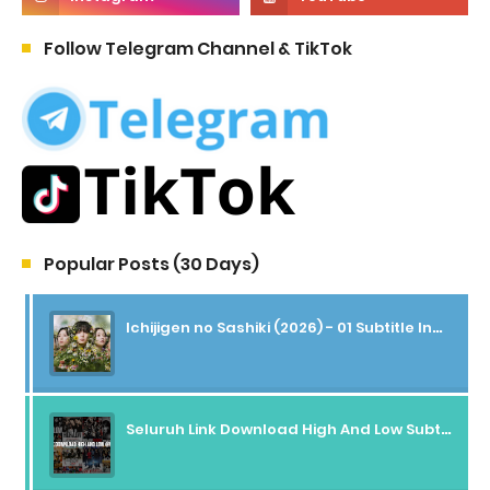
Follow Telegram Channel & TikTok
Popular Posts (30 Days)
Ichijigen no Sashiki (2026) - 01 Subtitle Indonesia
Seluruh Link Download High And Low Subtitle Indonesia