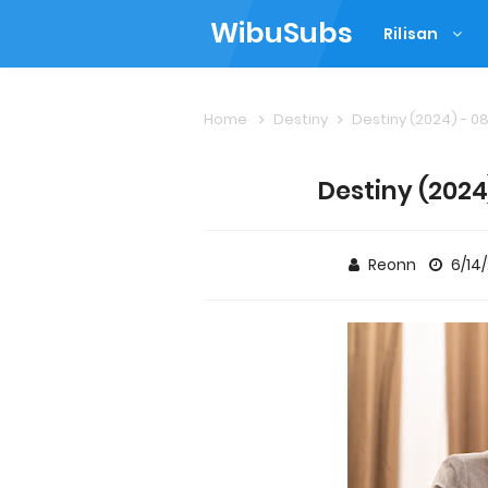
WibuSubs
Rilisan
Home
Destiny
Destiny (2024) - 0
Destiny (2024
Reonn
6/14