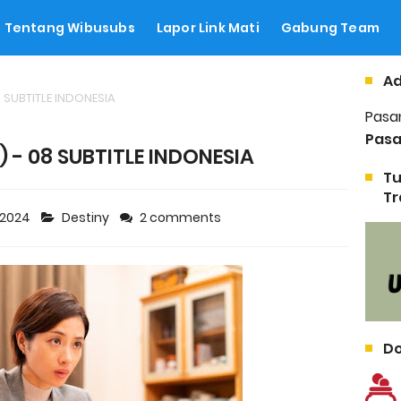
Tentang Wibusubs
Lapor Link Mati
Gabung Team
Ad
8 SUBTITLE INDONESIA
Pasa
Pasa
) - 08 SUBTITLE INDONESIA
Tu
Tr
/2024
Destiny
2 comments
Do