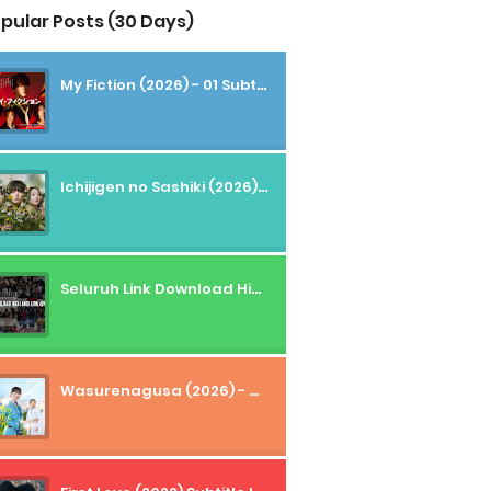
pular Posts (30 Days)
My Fiction (2026) - 01 Subtitle Indonesia
Ichijigen no Sashiki (2026) - 01 Subtitle Indonesia
Seluruh Link Download High And Low Subtitle Indonesia
Wasurenagusa (2026) - 01+02 Subtitle Indonesia