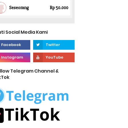
uti Social Media Kami
llow Telegram Channel &
kTok