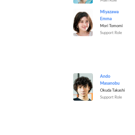
Main Role
Miyazawa
Emma
Mori Tomomi
Support Role
Ando
Masanobu
Okuda Takashi
Support Role