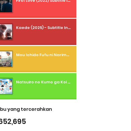
First Love (2022) Subtitle Indonesia + Tanpa Iklan + Streaming + 1080p
Kaede (2025) - Subtitle Indonesia
Mou Ichido Fufu ni Narimasu ka? (2026) - 01 Subtitle Indonesia
Natsuiro no Kumo ga Koi to Arashi wo Makiokosu (2026) - 01 Subtitle Indonesia
bu yang tercerahkan
652,695