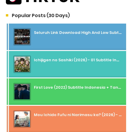
Popular Posts (30 Days)
Seluruh Link Download High And Low Subtitle Indonesia
Ichijigen no Sashiki (2026) - 01 Subtitle Indonesia
First Love (2022) Subtitle Indonesia + Tanpa Iklan + Streaming + 1080p
Mou Ichido Fufu ni Narimasu ka? (2026) - 01 Subtitle Indonesia