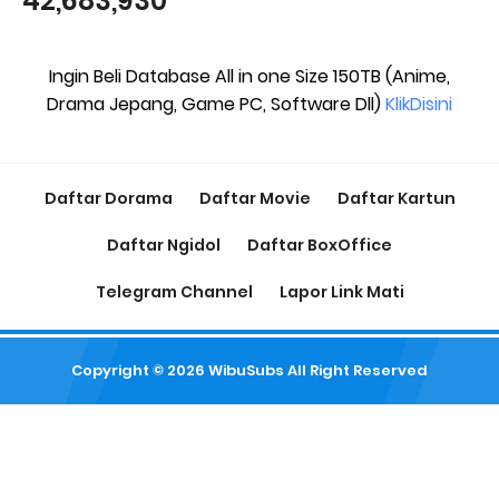
42,683,930
Ingin Beli Database All in one Size 150TB (Anime,
Drama Jepang, Game PC, Software Dll)
KlikDisini
Daftar Dorama
Daftar Movie
Daftar Kartun
Daftar Ngidol
Daftar BoxOffice
Telegram Channel
Lapor Link Mati
Copyright ©
2026
WibuSubs
All Right Reserved