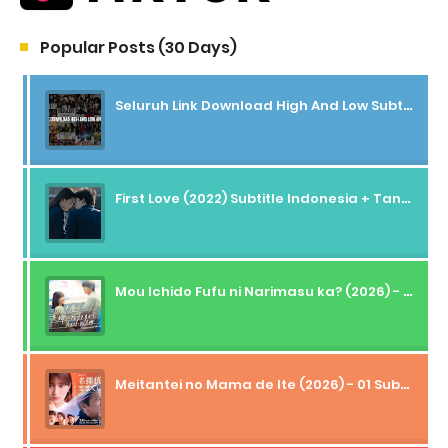
Popular Posts (30 Days)
Seluruh Link Download High And Low Subtitle Indonesia
First Love (2022) Subtitle Indonesia + Tanpa Iklan + Streaming + 1080p
Mou Ichido Fufu ni Narimasu ka? (2026) - 01 Subtitle Indonesia
Meitantei no Mama de Ite (2026) - 01 Subtitle Indonesia