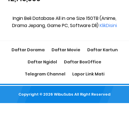
Ingin Beli Database All in one Size 150TB (Anime,
Drama Jepang, Game PC, Software Dll)
KlikDisini
Daftar Dorama
Daftar Movie
Daftar Kartun
Daftar Ngidol
Daftar BoxOffice
Telegram Channel
Lapor Link Mati
Copyright ©
2026
WibuSubs
All Right Reserved