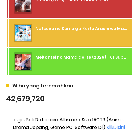
Natsuiro no Kumo ga Koi to Arashi wo Makiokosu (2026) - 01 Subtitle Indonesia
Meitantei no Mama de Ite (2026) - 01 Subtitle Indonesia
Wibu yang tercerahkan
42,679,720
Ingin Beli Database All in one Size 150TB (Anime,
Drama Jepang, Game PC, Software Dll)
KlikDisini