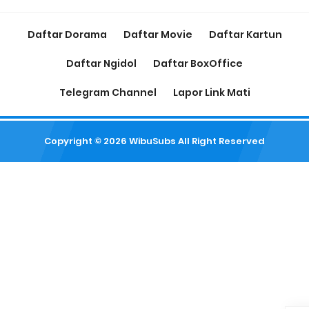
Daftar Dorama
Daftar Movie
Daftar Kartun
Daftar Ngidol
Daftar BoxOffice
Telegram Channel
Lapor Link Mati
Copyright ©
2026
WibuSubs
All Right Reserved