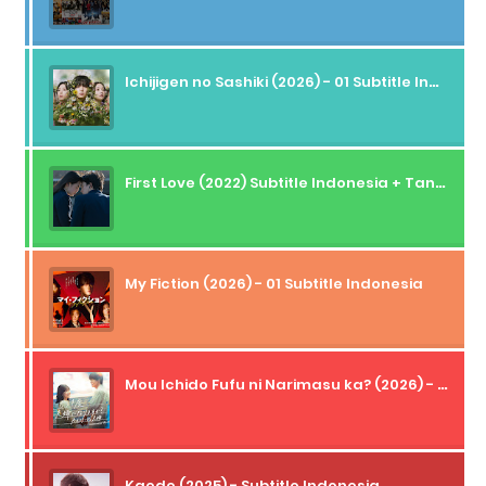
Ichijigen no Sashiki (2026) - 01 Subtitle Indonesia
First Love (2022) Subtitle Indonesia + Tanpa Iklan + Streaming + 1080p
My Fiction (2026) - 01 Subtitle Indonesia
Mou Ichido Fufu ni Narimasu ka? (2026) - 01 Subtitle Indonesia
Kaede (2025) - Subtitle Indonesia