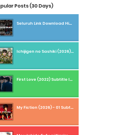
pular Posts (30 Days)
Seluruh Link Download High And Low Subtitle Indonesia
Ichijigen no Sashiki (2026) - 01 Subtitle Indonesia
First Love (2022) Subtitle Indonesia + Tanpa Iklan + Streaming + 1080p
My Fiction (2026) - 01 Subtitle Indonesia