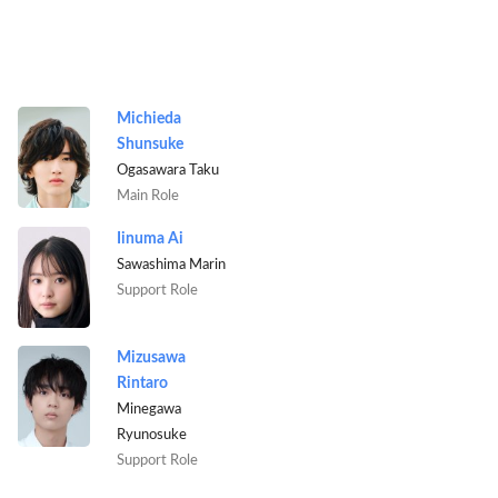
Michieda
Shunsuke
Ogasawara Taku
Main Role
Iinuma Ai
Sawashima Marin
Support Role
Mizusawa
Rintaro
Minegawa
Ryunosuke
Support Role