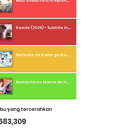
Mou Ichido Fufu ni Narimasu ka? (2026) - 01 Subtitle Indonesia
Kaede (2025) - Subtitle Indonesia
Natsuiro no Kumo ga Koi to Arashi wo Makiokosu (2026) - 01 Subtitle Indonesia
Meitantei no Mama de Ite (2026) - 01 Subtitle Indonesia
bu yang tercerahkan
683,309