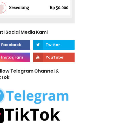
uti Social Media Kami
llow Telegram Channel &
kTok