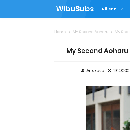
WibuSubs
Rilisan
Home
My Second Aoharu
My Seco
My Second Aoharu (
Arrekusu
11/12/20