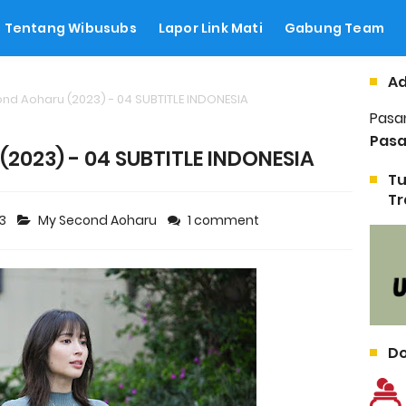
Tentang Wibusubs
Lapor Link Mati
Gabung Team
Ad
nd Aoharu (2023) - 04 SUBTITLE INDONESIA
Pasa
Pasa
2023) - 04 SUBTITLE INDONESIA
Tu
Tr
23
My Second Aoharu
1 comment
Do