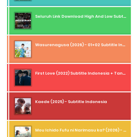
Seluruh Link Download High And Low Subtitle Indonesia
Wasurenagusa (2026) - 01+02 Subtitle Indonesia
First Love (2022) Subtitle Indonesia + Tanpa Iklan + Streaming + 1080p
Kaede (2025) - Subtitle Indonesia
Mou Ichido Fufu ni Narimasu ka? (2026) - 01 Subtitle Indonesia