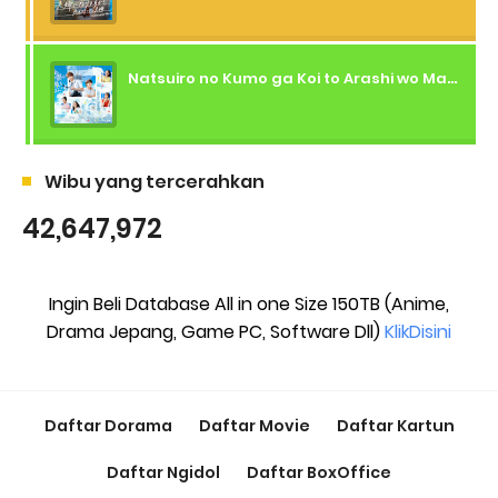
Natsuiro no Kumo ga Koi to Arashi wo Makiokosu (2026) - 01 Subtitle Indonesia
Wibu yang tercerahkan
42,647,972
Ingin Beli Database All in one Size 150TB (Anime,
Drama Jepang, Game PC, Software Dll)
KlikDisini
Daftar Dorama
Daftar Movie
Daftar Kartun
Daftar Ngidol
Daftar BoxOffice