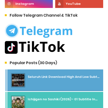
Follow Telegram Channel & TikTok
Popular Posts (30 Days)
Seluruh Link Download High And Low Subtitle Indonesia
Ichijigen no Sashiki (2026) - 01 Subtitle Indonesia