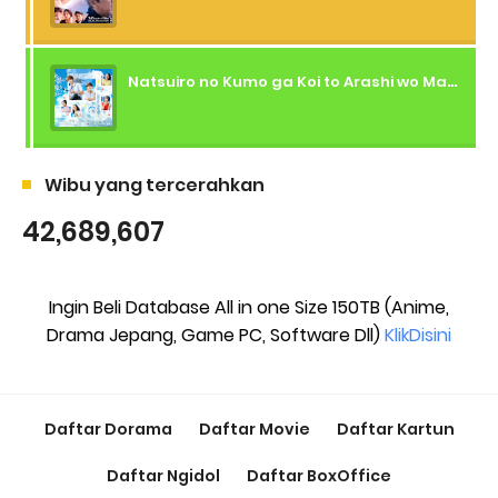
Natsuiro no Kumo ga Koi to Arashi wo Makiokosu (2026) - 01 Subtitle Indonesia
Wibu yang tercerahkan
42,689,607
Ingin Beli Database All in one Size 150TB (Anime,
Drama Jepang, Game PC, Software Dll)
KlikDisini
Daftar Dorama
Daftar Movie
Daftar Kartun
Daftar Ngidol
Daftar BoxOffice