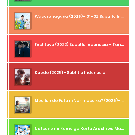
Wasurenagusa (2026) - 01+02 Subtitle Indonesia
First Love (2022) Subtitle Indonesia + Tanpa Iklan + Streaming + 1080p
Kaede (2025) - Subtitle Indonesia
Mou Ichido Fufu ni Narimasu ka? (2026) - 01 Subtitle Indonesia
Natsuiro no Kumo ga Koi to Arashi wo Makiokosu (2026) - 01 Subtitle Indonesia