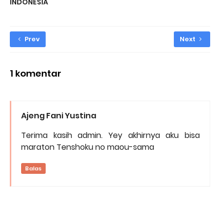
INDONESIA
Prev
Next
1 komentar
Ajeng Fani Yustina
Terima kasih admin. Yey akhirnya aku bisa
maraton Tenshoku no maou-sama
Balas