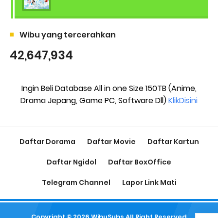
Wibu yang tercerahkan
42,647,934
Ingin Beli Database All in one Size 150TB (Anime,
Drama Jepang, Game PC, Software Dll)
KlikDisini
Daftar Dorama
Daftar Movie
Daftar Kartun
Daftar Ngidol
Daftar BoxOffice
Telegram Channel
Lapor Link Mati
Copyright ©
2026
WibuSubs
All Right Reserved