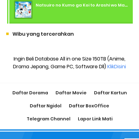
Natsuiro no Kumo ga Koi to Arashi wo Makiokosu (2026) - 01 Subtitle Indonesia
Wibu yang tercerahkan
Ingin Beli Database All in one Size 150TB (Anime,
Drama Jepang, Game PC, Software Dll)
KlikDisini
Daftar Dorama
Daftar Movie
Daftar Kartun
Daftar Ngidol
Daftar BoxOffice
Telegram Channel
Lapor Link Mati