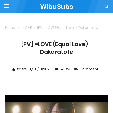
WibuSubs
Home
=LOVE
[PV] =LOVE (Equal Love) - Dakaratote
[PV] =LOVE (Equal Love) -
Dakaratote
Xazre
8/13/2023
=LOVE
Comment