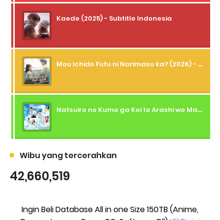
Kaede (2025) - Subtitle Indonesia
Mou Ichido Fufu ni Narimasu ka? (2026) - 01 Subtitle Indonesia
Natsuiro no Kumo ga Koi to Arashi wo Makiokosu (2026) - 01 Subtitle Indonesia
Wibu yang tercerahkan
42,660,519
Ingin Beli Database All in one Size 150TB (Anime,