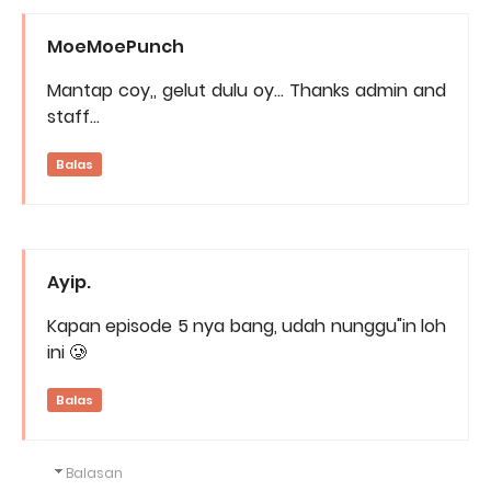
MoeMoePunch
Mantap coy,, gelut dulu oy... Thanks admin and
staff...
Balas
Ayip.
Kapan episode 5 nya bang, udah nunggu"in loh
ini 🥲
Balas
Balasan