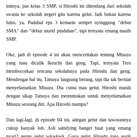
intinya, pas kelas 3 SMP, si Hiroshi ini ditendang dari sekolah
swasta ke sekolah negeri gitu karena gelut. Jadi bukan karena
lulus, ya. Padahal eps 3 kemarin sempet nyinggung "debut
SMA" dan "debut murid pindahan", tapi ternyata emang masih
SMP.
Oke, jadi di episode 4 ini akan menceritakan tentang Misuzu
yang mau diculik Ikeuchi dan geng. Tapi, ternyata Teru
membocorkan rencana sekolahnya pada Hiroshi dan geng.
Mendengar hal itu, Tatsuya langsung berang, tapi dia tak berniat
menyelamatkan Misuzu. Dia cuma mau gelut. Hiroshi marah
dengan sikap Tatsuya dan memutuskan untuk menyelamatkan
Misuzu seorang diri. Apa Hiroshi mampu?
Dan lagi-lagi, di episode 04 ini, adegan gelut dan tawurannya
cukup banyak loh. Asli satisfying banget buat yang emang
nyari2 genre gelut wkwkwk. Gaya gelut Hiroshi juga asyik