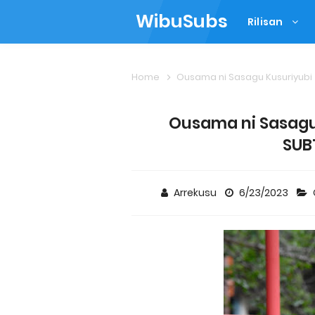
WibuSubs
Rilisan
Home
Ousama ni Sasagu Kusuriyubi
Ousama ni Sasagu 
SUB
Arrekusu
6/23/2023