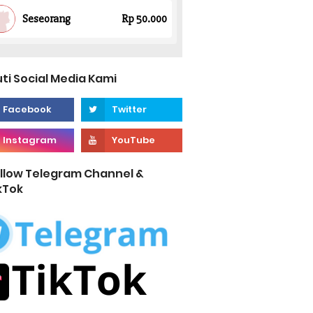
uti Social Media Kami
llow Telegram Channel &
kTok