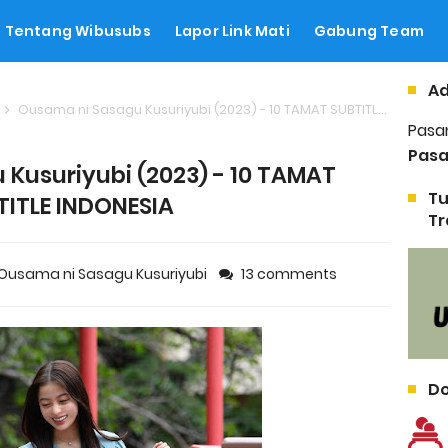
Tentang Wibusubs
Lapor Link Mati
Gabung Team
Ad
Ousama ni Sasagu Kusuriyubi (2023) - 10 TAMAT SUBTITLE INDONESIA
Pasa
Pasa
Kusuriyubi (2023) - 10 TAMAT
Tu
TITLE INDONESIA
Tr
Ousama ni Sasagu Kusuriyubi
13 comments
Do