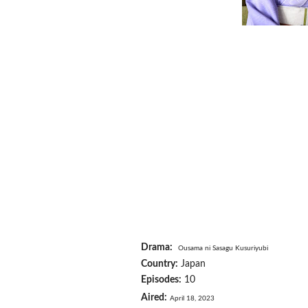
Drama:
Ousama ni Sasagu Kusuriyubi
Country:
Japan
Episodes:
10
Aired:
April 18, 2023