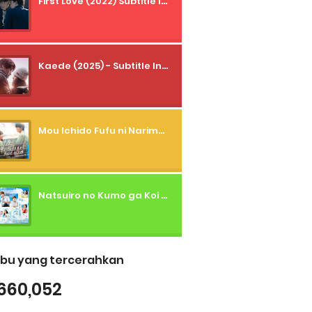
First Love (2022) Subtitle Indonesia + Tanpa Iklan + Streaming + 1080p
Kaede (2025) - Subtitle Indonesia
Mou Ichido Fufu ni Narimasu ka? (2026) - 01 Subtitle Indonesia
Natsuiro no Kumo ga Koi to Arashi wo Makiokosu (2026) - 01 Subtitle Indonesia
bu yang tercerahkan
660,052