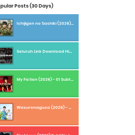
pular Posts (30 Days)
Ichijigen no Sashiki (2026) - 01 Subtitle Indonesia
Seluruh Link Download High And Low Subtitle Indonesia
My Fiction (2026) - 01 Subtitle Indonesia
Wasurenagusa (2026) - 01+02 Subtitle Indonesia