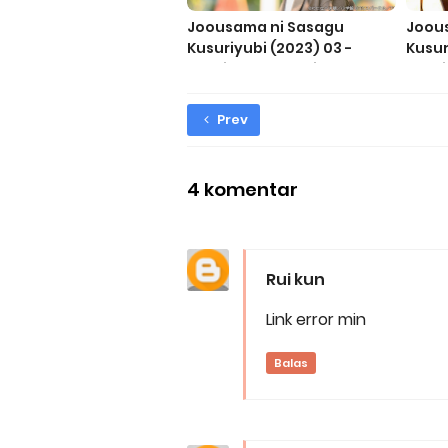
Joousama ni Sasagu
Joou
Kusuriyubi (2023) 03 -
Kusur
Subtitle Indonesia
Subti
Prev
4 komentar
Rui kun
Link error min
Balas