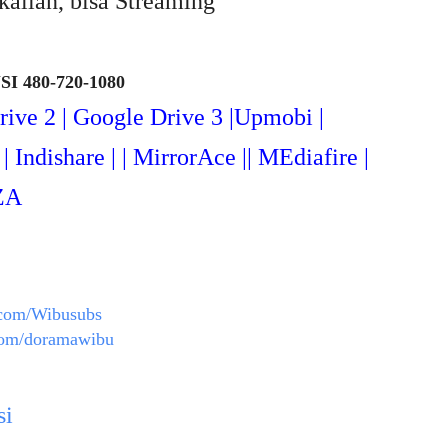
kalian, bisa Streaming
I 480-720-1080
rive 2 | Google Drive 3 |Upmob
i |
| Indishare | | MirrorAce || MEdiafire |
ZA
.com/Wibusubs
com/doramawibu
si