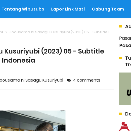
Tentang Wibusubs
Lapor Link Mati
Gabung Team
Ad
bi
Joousama ni Sasagu Kusuriyubi (2023) 05 - Subtitle Indonesia
Pasa
Pasa
Kusuriyubi (2023) 05 - Subtitle
Tu
Indonesia
Tr
oousama ni Sasagu Kusuriyubi
4 comments
Do