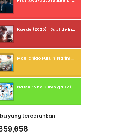
First Love (2022) Subtitle Indonesia + Tanpa Iklan + Streaming + 1080p
Kaede (2025) - Subtitle Indonesia
Mou Ichido Fufu ni Narimasu ka? (2026) - 01 Subtitle Indonesia
Natsuiro no Kumo ga Koi to Arashi wo Makiokosu (2026) - 01 Subtitle Indonesia
bu yang tercerahkan
659,658