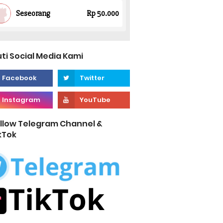
uti Social Media Kami
llow Telegram Channel &
kTok