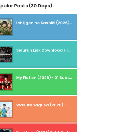
pular Posts (30 Days)
Ichijigen no Sashiki (2026) - 01 Subtitle Indonesia
Seluruh Link Download High And Low Subtitle Indonesia
My Fiction (2026) - 01 Subtitle Indonesia
Wasurenagusa (2026) - 01+02 Subtitle Indonesia