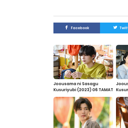
Facebook
Twit
Joousama ni Sasagu
Joou
Kusuriyubi (2023) 06 TAMAT
Kusur
- Subtitle Indonesia
Subti