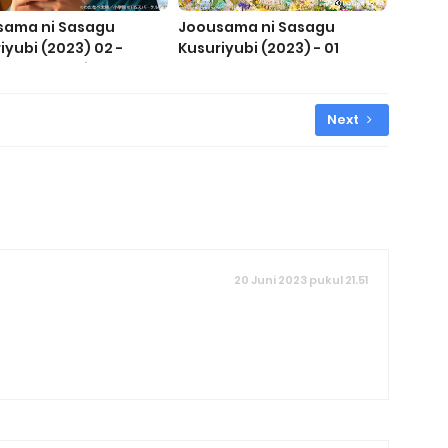
sama ni Sasagu
Joousama ni Sasagu
iyubi (2023) 02 -
Kusuriyubi (2023) - 01
tle Indonesia
SUBTITLE INDONESIA
Next
20 Juni 2023 pukul 21.51