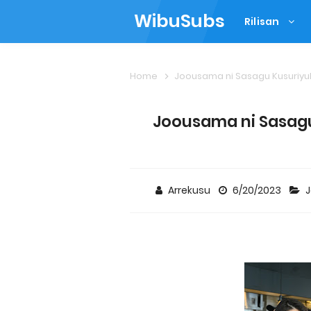
WibuSubs
Rilisan
Home
Joousama ni Sasagu Kusuriyu
Joousama ni Sasagu 
Arrekusu
6/20/2023
J