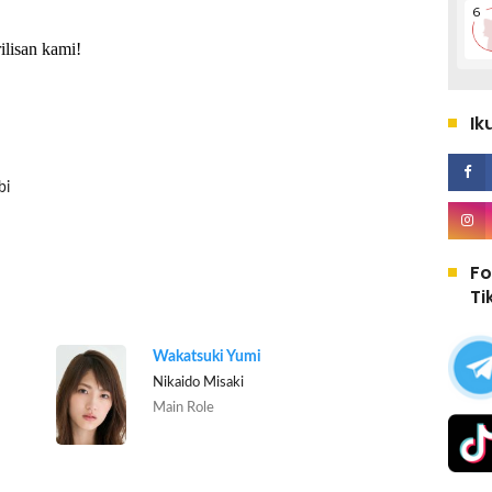
ilisan kami!
Ik
bi
Fo
Ti
Wakatsuki Yumi
Nikaido Misaki
Main Role