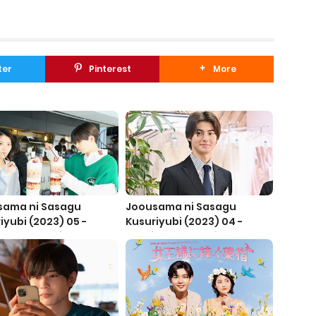
ter
Pinterest
More
sama ni Sasagu
Joousama ni Sasagu
iyubi (2023) 05 -
Kusuriyubi (2023) 04 -
tle Indonesia
Subtitle Indonesia