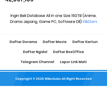
Ingin Beli Database All in one Size 150TB (Anime,
Drama Jepang, Game PC, Software Dll)
KlikDisini
Daftar Dorama
Daftar Movie
Daftar Kartun
Daftar Ngidol
Daftar BoxOffice
Telegram Channel
Lapor Link Mati
Copyright ©
2026
WibuSubs
All Right Reserved