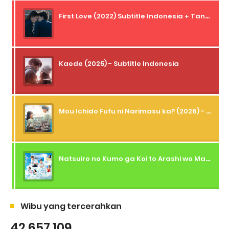
First Love (2022) Subtitle Indonesia + Tanpa Iklan + Streaming + 1080p
Kaede (2025) - Subtitle Indonesia
Mou Ichido Fufu ni Narimasu ka? (2026) - 01 Subtitle Indonesia
Natsuiro no Kumo ga Koi to Arashi wo Makiokosu (2026) - 01 Subtitle Indonesia
Wibu yang tercerahkan
42,657,109