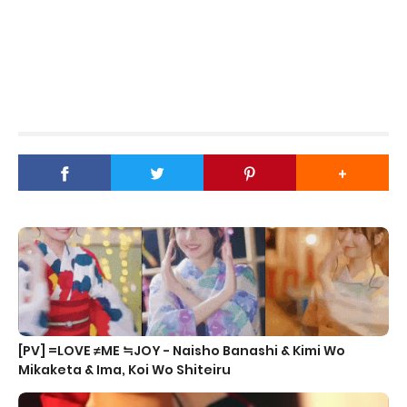
[PV] =LOVE ≠ME ≒JOY - Naisho Banashi & Kimi Wo
Mikaketa & Ima, Koi Wo Shiteiru