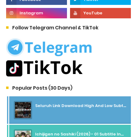
Follow Telegram Channel & TikTok
Popular Posts (30 Days)
Seluruh Link Download High And Low Subtitle Indonesia
Ichijigen no Sashiki (2026) - 01 Subtitle Indonesia