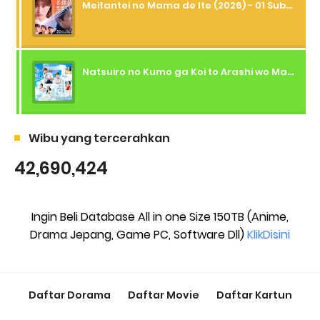
Meitantei no Mama de Ite (2026) - 01 Subtitle Indonesia
Natsuiro no Kumo ga Koi to Arashi wo Makiokosu (2026) - 01 Subtitle Indonesia
Wibu yang tercerahkan
42,690,424
Ingin Beli Database All in one Size 150TB (Anime,
Drama Jepang, Game PC, Software Dll)
KlikDisini
Daftar Dorama
Daftar Movie
Daftar Kartun