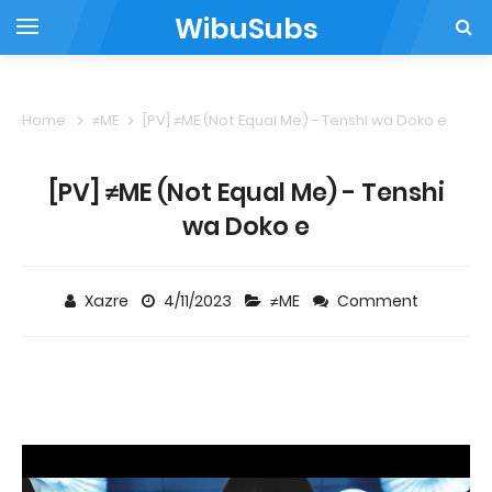
WibuSubs
Home
≠ME
[PV] ≠ME (Not Equal Me) - ‎Tenshi wa Doko e
[PV] ≠ME (Not Equal Me) - ‎Tenshi
wa Doko e
Xazre
4/11/2023
≠ME
Comment