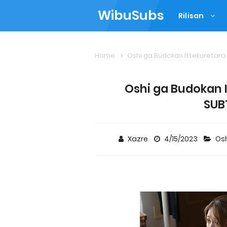
WibuSubs
Rilisan
Home
Oshi ga Budokan Ittekuretara
Oshi ga Budokan I
SUB
Xazre
4/15/2023
Osh