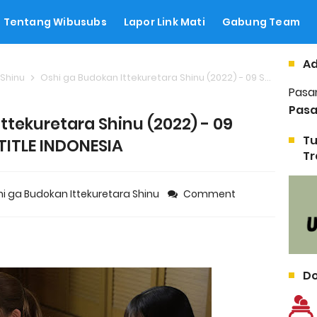
Tentang Wibusubs
Lapor Link Mati
Gabung Team
Ad
 Shinu
Oshi ga Budokan Ittekuretara Shinu (2022) - 09 SUBTITLE INDONESIA
Pasa
Pasa
ttekuretara Shinu (2022) - 09
Tu
TITLE INDONESIA
Tr
i ga Budokan Ittekuretara Shinu
Comment
Do