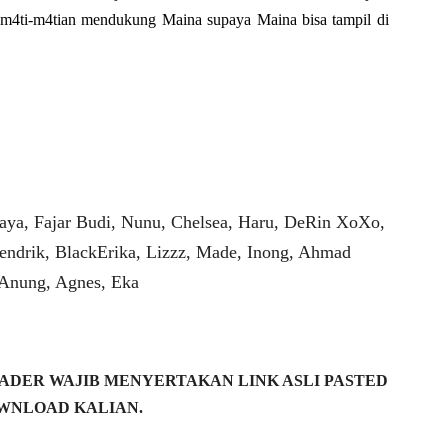
m4ti-m4tian mendukung Maina supaya Maina bisa tampil di
aya, Fajar Budi, Nunu, Chelsea, Haru, DeRin XoXo,
endrik, BlackErika, Lizzz, Made, Inong, Ahmad
 Anung, Agnes, Eka
DER WAJIB MENYERTAKAN LINK ASLI PASTED
WNLOAD KALIAN.