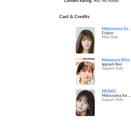
Content Rating:
Not Yet Rated
Cast & Credits
Matsumura Sayuri
Eripiyo
Main Role
Nakamura Riho
Igarashi​ Reo
Support Role
MOMO
Matsuyama Sorane
Support Role