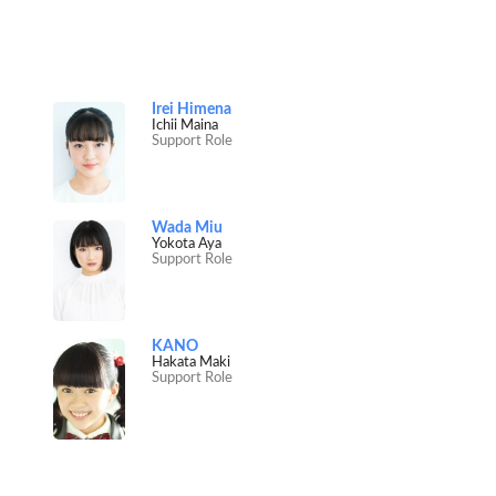
Irei Himena
Ichii Maina
Support Role
Wada Miu
Yokota Aya
Support Role
KANO
Hakata Maki
Support Role