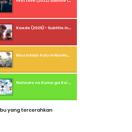
First Love (2022) Subtitle Indonesia + Tanpa Iklan + Streaming + 1080p
Kaede (2025) - Subtitle Indonesia
Mou Ichido Fufu ni Narimasu ka? (2026) - 01 Subtitle Indonesia
Natsuiro no Kumo ga Koi to Arashi wo Makiokosu (2026) - 01 Subtitle Indonesia
bu yang tercerahkan