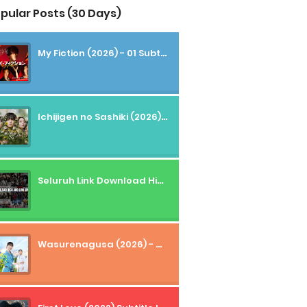
pular Posts (30 Days)
My Fiction (2026) - 01 Subtitle Indonesia
Ichijigen no Sashiki (2026) - 01 Subtitle Indonesia
Seluruh Link Download High And Low Subtitle Indonesia
Wasurenagusa (2026) - 01+02 Subtitle Indonesia