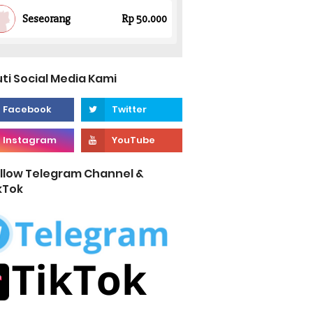
uti Social Media Kami
llow Telegram Channel &
kTok