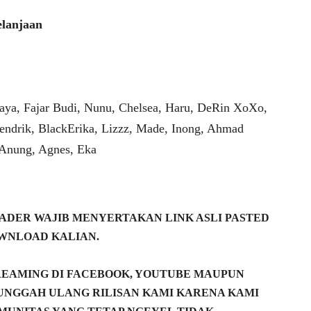
elanjaan
aya, Fajar Budi, Nunu, Chelsea, Haru, DeRin XoXo,
endrik, BlackErika, Lizzz, Made, Inong, Ahmad
 Anung, Agnes, Eka
DER WAJIB MENYERTAKAN LINK ASLI PASTED
WNLOAD KALIAN.
REAMING DI FACEBOOK, YOUTUBE MAUPUN
NGGAH ULANG RILISAN KAMI KARENA KAMI