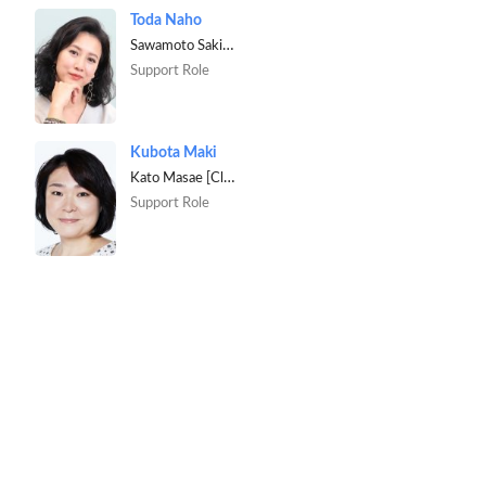
Toda Naho
Sawamoto Sakiko [Ren's mother]
Support Role
Kubota Maki
Kato Masae [Clothing store owner]
Support Role