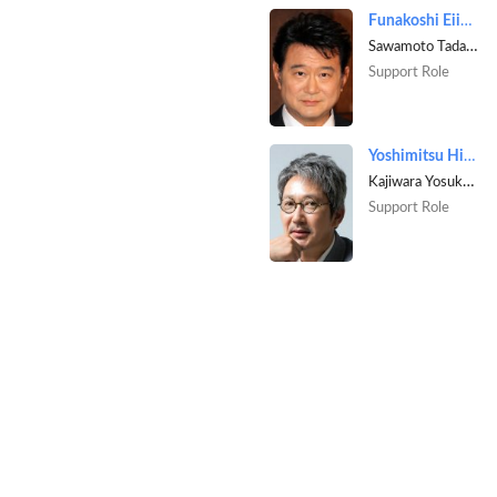
Funakoshi Eiichiro
Sawamoto Tadashi [Ren's father]
Support Role
Yoshimitsu Hiroto
Kajiwara Yosuke [Midori's father]
Support Role