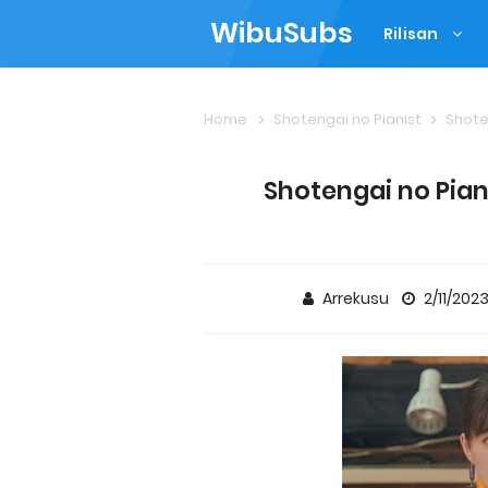
WibuSubs
Rilisan
Home
Shotengai no Pianist
Shote
Shotengai no Pian
Arrekusu
2/11/202