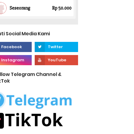
uti Social Media Kami
llow Telegram Channel &
kTok