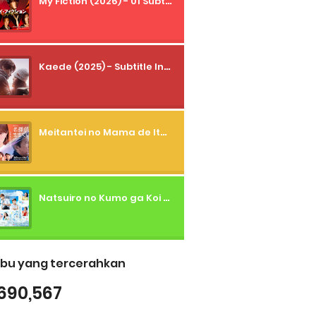
My Fiction (2026) - 01 Subtitle Indonesia
Kaede (2025) - Subtitle Indonesia
Meitantei no Mama de Ite (2026) - 01 Subtitle Indonesia
Natsuiro no Kumo ga Koi to Arashi wo Makiokosu (2026) - 01 Subtitle Indonesia
bu yang tercerahkan
690,567