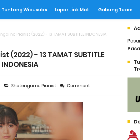
Tentang Wibusubs
Lapor Link Mati
Gabung Team
Ad
ngai no Pianist (2022) - 13 TAMAT SUBTITLE INDONESIA
Pasa
Pasa
ist (2022) - 13 TAMAT SUBTITLE
Tu
INDONESIA
Tr
3
Shotengai no Pianist
Comment
Do