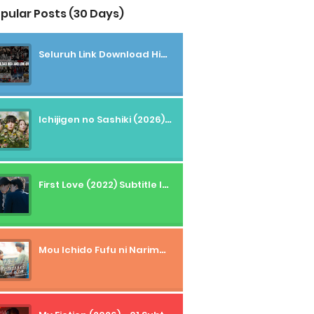
pular Posts (30 Days)
Seluruh Link Download High And Low Subtitle Indonesia
Ichijigen no Sashiki (2026) - 01 Subtitle Indonesia
First Love (2022) Subtitle Indonesia + Tanpa Iklan + Streaming + 1080p
Mou Ichido Fufu ni Narimasu ka? (2026) - 01 Subtitle Indonesia