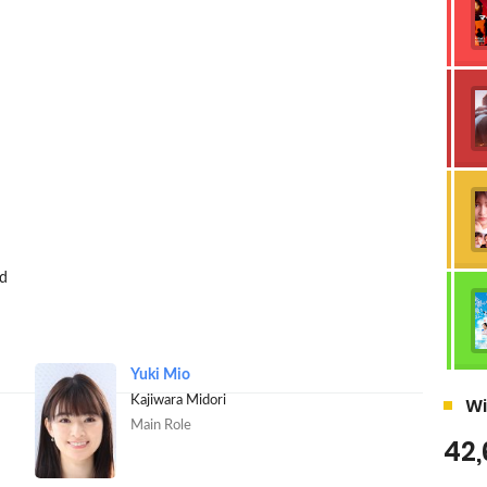
d
Yuki Mio
Wi
Kajiwara Midori
Main Role
42,