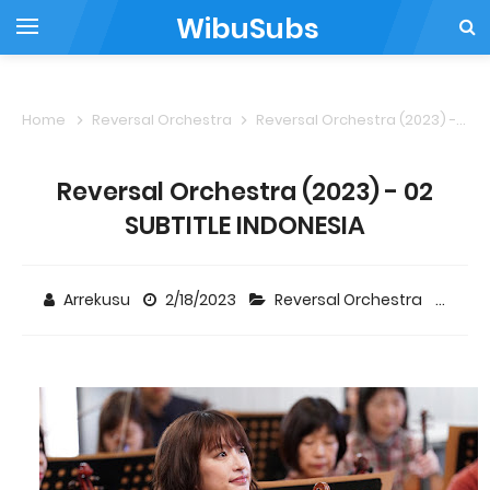
WibuSubs
Home
Reversal Orchestra
Reversal Orchestra (2023) - 02 SUBTITLE INDONESIA
Reversal Orchestra (2023) - 02
SUBTITLE INDONESIA
Arrekusu
2/18/2023
Reversal Orchestra
2 