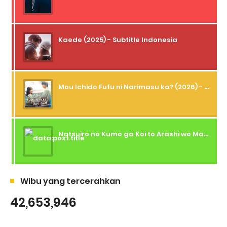
Kaede (2025) - Subtitle Indonesia
Mou Ichido Fufu ni Narimasu ka? (2026) - 01 Subtitle Indonesia
Natsuiro no Kumo ga Koi to Arashi wo Makiokosu (2026) - 01 Subtitle Indonesia
Wibu yang tercerahkan
42,653,946