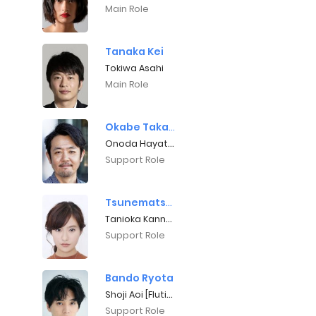
Main Role
Tanaka Kei
Tokiwa Asahi
Main Role
Okabe Takashi
Onoda Hayate [General manager]
Support Role
Tsunematsu Yuri
Tanioka Kanna [Hatsune's sister]
Support Role
Bando Ryota
Shoji Aoi [Flutist]
Support Role