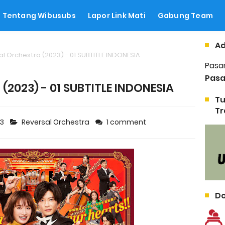
Tentang Wibusubs
Lapor Link Mati
Gabung Team
Ad
l Orchestra (2023) - 01 SUBTITLE INDONESIA
Pasa
Pasa
 (2023) - 01 SUBTITLE INDONESIA
Tu
Tr
23
Reversal Orchestra
1 comment
Do