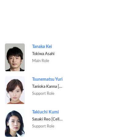
Tanaka Kei
Tokiwa Asahi
Main Role
Tsunematsu Yuri
Tanioka Kanna [Hatsune's sister]
Support Role
Takiuchi Kumi
Sasaki Reo [Cellist]
Support Role