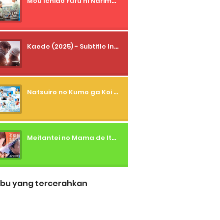
Mou Ichido Fufu ni Narimasu ka? (2026) - 01 Subtitle Indonesia
Kaede (2025) - Subtitle Indonesia
Natsuiro no Kumo ga Koi to Arashi wo Makiokosu (2026) - 01 Subtitle Indonesia
Meitantei no Mama de Ite (2026) - 01 Subtitle Indonesia
bu yang tercerahkan