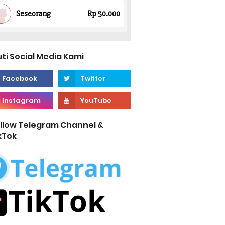
uti Social Media Kami
llow Telegram Channel &
kTok