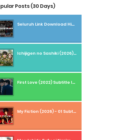
pular Posts (30 Days)
Seluruh Link Download High And Low Subtitle Indonesia
Ichijigen no Sashiki (2026) - 01 Subtitle Indonesia
First Love (2022) Subtitle Indonesia + Tanpa Iklan + Streaming + 1080p
My Fiction (2026) - 01 Subtitle Indonesia