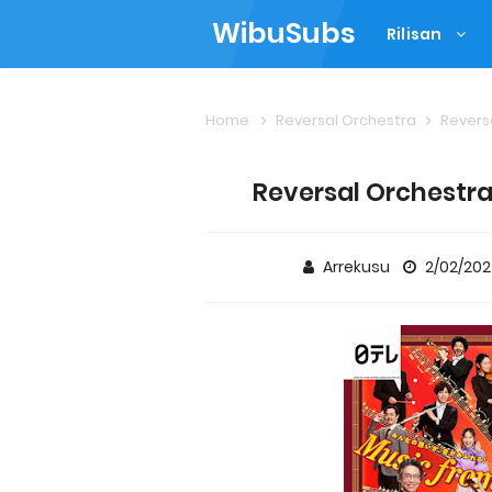
WibuSubs
Rilisan
Home
Reversal Orchestra
Reversa
Reversal Orchestra
Arrekusu
2/02/20